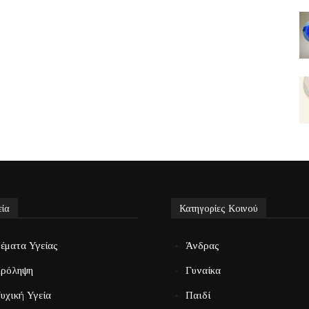
εία
Κατηγορίες Κοινού
έματα Υγείας
Άνδρας
ρόληψη
Γυναίκα
υχική Υγεία
Παιδί