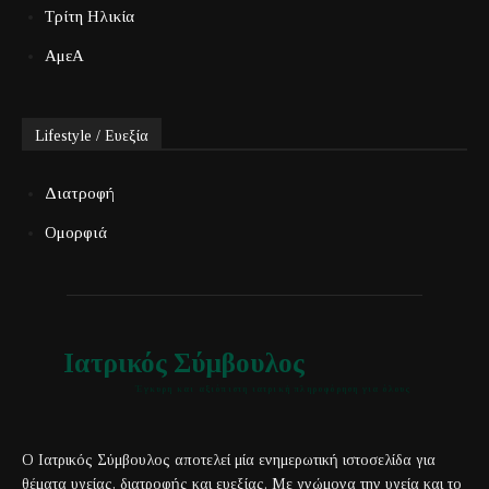
Τρίτη Ηλικία
ΑμεΑ
Lifestyle / Ευεξία
Διατροφή
Ομορφιά
Ιατρικός Σύμβουλος
Έγκυρη και αξιόπιστη ιατρική πληροφόρηση για όλους
Ο Ιατρικός Σύμβουλος αποτελεί μία ενημερωτική ιστοσελίδα για
θέματα υγείας, διατροφής και ευεξίας. Με γνώμονα την υγεία και το