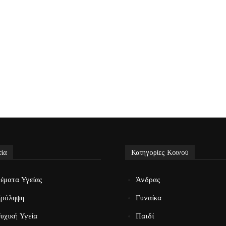
εία
Κατηγορίες Κοινού
έματα Υγείας
Άνδρας
ρόληψη
Γυναίκα
υχική Υγεία
Παιδί