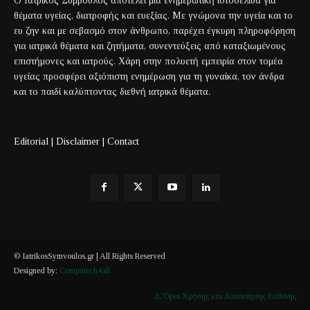
Ο Ιατρικός Σύμβουλος αποτελεί μία ενημερωτική ιστοσελίδα για
θέματα υγείας, διατροφής και ευεξίας. Με γνώμονα την υγεία και το
ευ ζην και με σεβασμό στον άνθρωπο, παρέχει έγκυρη πληροφόρηση
για ιατρικά θέματα και ζητήματα, συνεντεύξεις από καταξιωμένους
επιστήμονες και ιατρούς. Χάρη στην πολυετή εμπειρία στον τομέα
υγείας προσφέρει αξιόπιστη ενημέρωση για τη γυναίκα, τον άνδρα
και το παιδί καλύπτοντας διεθνή ιατρικά θέματα.
Editorial
|
Disclaimer
|
Contact
© IatrikosSymvoulos.gr | All Rights Reserved
Designed by:
Computech4all
⚠️ Όροι Χρήσης και Αποποίησης Ευθύνης