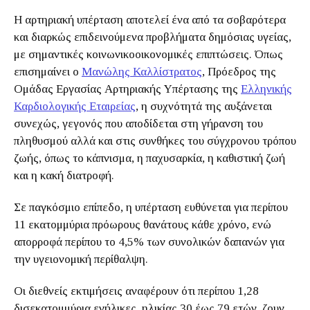
Η αρτηριακή υπέρταση αποτελεί ένα από τα σοβαρότερα
και διαρκώς επιδεινούμενα προβλήματα δημόσιας υγείας,
με σημαντικές κοινωνικοοικονομικές επιπτώσεις. Όπως
επισημαίνει ο
Μανώλης Καλλίστρατος
, Πρόεδρος της
Ομάδας Εργασίας Αρτηριακής Υπέρτασης της
Ελληνικής
Καρδιολογικής Εταιρείας
, η συχνότητά της αυξάνεται
συνεχώς, γεγονός που αποδίδεται στη γήρανση του
πληθυσμού αλλά και στις συνθήκες του σύγχρονου τρόπου
ζωής, όπως το κάπνισμα, η παχυσαρκία, η καθιστική ζωή
και η κακή διατροφή.
Σε παγκόσμιο επίπεδο, η υπέρταση ευθύνεται για περίπου
11 εκατομμύρια πρόωρους θανάτους κάθε χρόνο, ενώ
απορροφά περίπου το 4,5% των συνολικών δαπανών για
την υγειονομική περίθαλψη.
Οι διεθνείς εκτιμήσεις αναφέρουν ότι περίπου 1,28
δισεκατομμύρια ενήλικες, ηλικίας 30 έως 79 ετών, ζουν