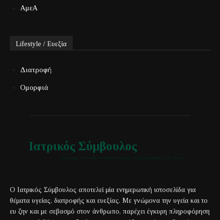
ΑμεΑ
Lifestyle / Ευεξία
Διατροφή
Ομορφιά
Ιατρικός Σύμβουλος
Έγκυρη και αξιόπιστη ιατρική πληροφόρηση για όλους
Ο Ιατρικός Σύμβουλος αποτελεί μία ενημερωτική ιστοσελίδα για
θέματα υγείας, διατροφής και ευεξίας. Με γνώμονα την υγεία και το
ευ ζην και με σεβασμό στον άνθρωπο, παρέχει έγκυρη πληροφόρηση