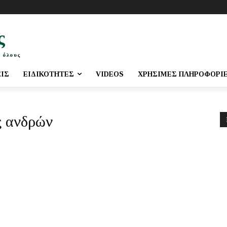
ς
 όλους
ΕΙΣ
ΕΙΔΙΚΌΤΗΤΕΣ
VIDEOS
ΧΡΉΣΙΜΕΣ ΠΛΗΡΟΦΟΡΊ
ς ανδρών