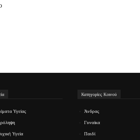
ο
εία
Κατηγορίες Κοινού
έματα Υγείας
Άνδρας
ρόληψη
Γυναίκα
υχική Υγεία
Παιδί