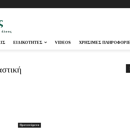
ς
 όλους
ΕΙΣ
ΕΙΔΙΚΌΤΗΤΕΣ
VIDEOS
ΧΡΉΣΙΜΕΣ ΠΛΗΡΟΦΟΡΊ
αστική
Προτεινόμενα