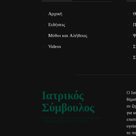
Αρχική
Θ
Ειδήσεις
Π
Μύθοι και Αλήθειες
Ψ
Videos
Σ
Σ
Ιατρικός
Ο Ια
θέματ
Σύμβουλος
ευ ζ
για 
Έγκυρη και αξιόπιστη ιατρική
επισ
πληροφόρηση για όλους
υγεί
το πα