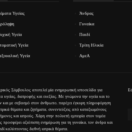
έματα Υγείας
Άνδρας
ρόληψη
Γυναίκα
υχική Υγεία
Παιδί
τοματική Υγεία
Τρίτη Ηλικία
εξουαλική Υγεία
ΑμεΑ
τρικός Σύμβουλος αποτελεί μία ενημερωτική ιστοσελίδα για
Ed
α υγείας, διατροφής και ευεξίας. Με γνώμονα την υγεία και το
ην και με σεβασμό στον άνθρωπο, παρέχει έγκυρη πληροφόρηση
ιατρικά θέματα και ζητήματα, συνεντεύξεις από καταξιωμένους
τήμονες και ιατρούς. Χάρη στην πολυετή εμπειρία στον τομέα
ας προσφέρει αξιόπιστη ενημέρωση για τη γυναίκα, τον άνδρα και
ιδί καλύπτοντας διεθνή ιατρικά θέματα.