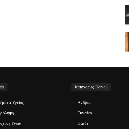
εία
Κατηγορίες Κοινού
έματα Υγείας
Άνδρας
ρόληψη
Γυναίκα
υχική Υγεία
Παιδί