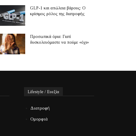
GLP-1 και απώλεια βάρους: Ο
κρίσιμος ρόλος της διατροφής
Προσωπικά όρια: Γιατί
δυσκολευόμαστε να πούμε «όχι»
Lifestyle / Ευεξία
Διατροφή
Ομορφιά