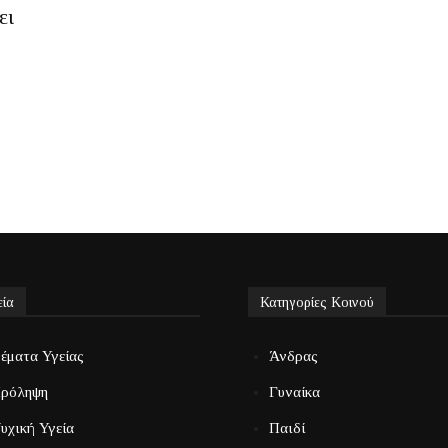
ει
εία
Κατηγορίες Κοινού
έματα Υγείας
Άνδρας
ρόληψη
Γυναίκα
υχική Υγεία
Παιδί