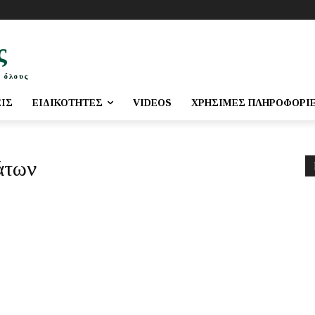
ς
 όλους
ΕΙΣ
ΕΙΔΙΚΌΤΗΤΕΣ
VIDEOS
ΧΡΉΣΙΜΕΣ ΠΛΗΡΟΦΟΡΊ
άτων