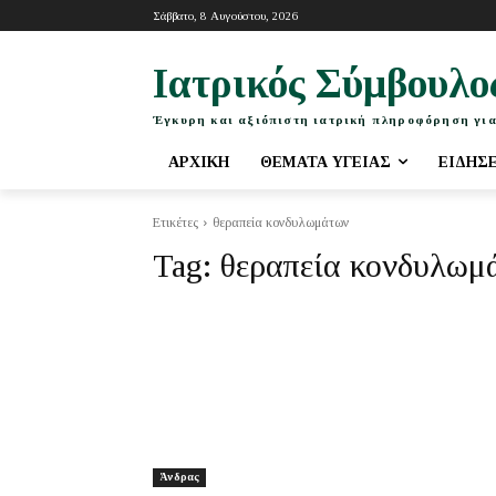
Σάββατο, 8 Αυγούστου, 2026
Ιατρικός Σύμβουλο
Έγκυρη και αξιόπιστη ιατρική πληροφόρηση για
ΑΡΧΙΚΉ
ΘΈΜΑΤΑ ΥΓΕΊΑΣ
ΕΙΔΉΣ
Ετικέτες
θεραπεία κονδυλωμάτων
Tag:
θεραπεία κονδυλωμ
Άνδρας