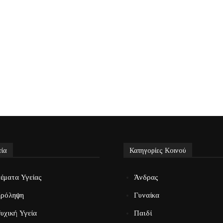
εία
Κατηγορίες Κοινού
έματα Υγείας
Άνδρας
ρόληψη
Γυναίκα
υχική Υγεία
Παιδί