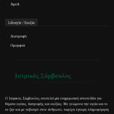
ΑμεΑ
Lifestyle / Ευεξία
Διατροφή
Ομορφιά
Ιατρικός Σύμβουλος
Έγκυρη και αξιόπιστη ιατρική πληροφόρηση για όλους
Ο Ιατρικός Σύμβουλος αποτελεί μία ενημερωτική ιστοσελίδα για
θέματα υγείας, διατροφής και ευεξίας. Με γνώμονα την υγεία και το
ευ ζην και με σεβασμό στον άνθρωπο, παρέχει έγκυρη πληροφόρηση