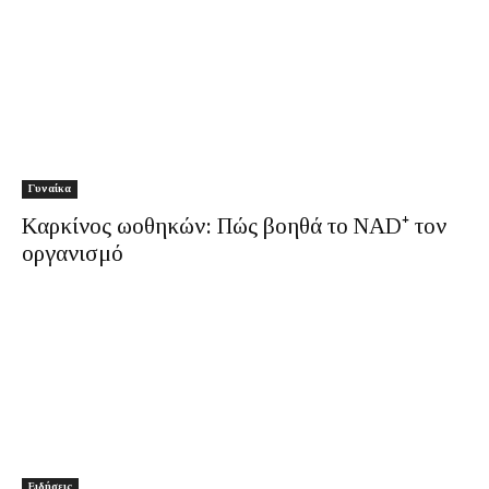
Γυναίκα
Καρκίνος ωοθηκών: Πώς βοηθά το NAD⁺ τον
οργανισμό
Ειδήσεις