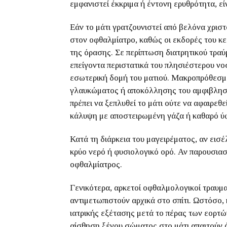
εμφανιστεί έκκριμα ή έντονη ερυθρότητα, εί
Εάν το μάτι γρατζουνιστεί από βελόνα χρισ
στον οφθαλμίατρο, καθώς οι εκδορές του κ
της όρασης. Σε περίπτωση διατρητικού τραύ
επείγοντα περιστατικά του πλησιέστερου νο
εσωτερική δομή του ματιού. Μακροπρόθεσμα,
γλαυκώματος ή αποκόλλησης του αμφιβληστ
πρέπει να ξεπλυθεί το μάτι ούτε να αφαιρεθε
κάλυψη με αποστειρωμένη γάζα ή καθαρό ύ
Κατά τη διάρκεια του μαγειρέματος, αν εισέ
κρύο νερό ή φυσιολογικό ορό. Αν παρουσιαστ
οφθαλμίατρος.
Γενικότερα, αρκετοί οφθαλμολογικοί τραυμα
αντιμετωπιστούν αρχικά στο σπίτι. Ωστόσο
ιατρικής εξέτασης μετά το πέρας των εορτώ
αίσθηση ξένου σώματος στο μάτι απαιτούν 