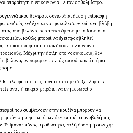
ναι απαραίτητη η επικοινωνία με τον οφθαλμίατρο.
τουγεννιάτικου δέντρου, συνιστάται άμεση επίσκεψη
ερατοειδούς ενδέχεται να προκαλέσουν επίμονη βλάβη
ματος από βελόνα, απαιτείται άμεση μετάβαση στα
σοκομείου, καθώς μπορεί να έχει προσβληθεί
 τέτοιοι τραυματισμοί αυξάνουν τον κίνδυνο
ροειδούς. Μέχρι την άφιξη στο νοσοκομείο, δεν
ί η βελόνα, αν παραμένει εντός αυτού· αρκεί η ήπια
φασμα.
λθει αλεύρι στο μάτι, συνιστάται άμεσο ξέπλυμα με
εί πόνος ή έκκριση, πρέπει να ενημερωθεί ο
τισμοί που συμβαίνουν στην κουζίνα μπορούν να
, η εμφάνιση συμπτωμάτων δεν επιτρέπει αναβολή της
ν. Επίμονος πόνος, ερυθρότητα, θολή όραση ή συνεχής
άμεσο έλεγχο.