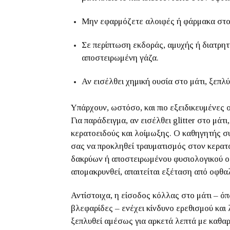
Μην εφαρμόζετε αλοιφές ή φάρμακα στο μ
Σε περίπτωση εκδοράς, αμυχής ή διατρητ
αποστειρωμένη γάζα.
Αν εισέλθει χημική ουσία στο μάτι, ξεπλ
Υπάρχουν, ωστόσο, και πιο εξειδικευμένες
Για παράδειγμα, αν εισέλθει glitter στο μάτ
κερατοειδούς και λοίμωξης. Ο καθηγητής συ
σας να προκληθεί τραυματισμός στον κερατο
δακρύων ή αποστειρωμένου φυσιολογικού ορο
απομακρυνθεί, απαιτείται εξέταση από οφθα
Αντίστοιχα, η είσοδος κόλλας στο μάτι – όπ
βλεφαρίδες – ενέχει κίνδυνο ερεθισμού και 
ξεπλυθεί αμέσως για αρκετά λεπτά με καθαρό