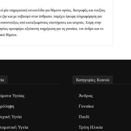
ί μία ενημερωτική ιστοσελίδα για θέματα υγείας, διατροφής και ευεξίας.
ευ ζην και με σεβασμό στον άνθρωπο, παρέχει έγκυρη πληροφόρηση για
 συνεντεύξεις από καταξιωμένους επιστήμονες και ιατρούς. Χάρη στην
υγείας προσφέρει αξιόπιστη ενημέρωση για τη γυναίκα, τον άνδρα και το
ρικά θέματα.
εία
Κατηγορίες Κοινού
έματα Υγείας
Άνδρας
ρόληψη
Γυναίκα
υχική Υγεία
Παιδί
τοματική Υγεία
Τρίτη Ηλικία