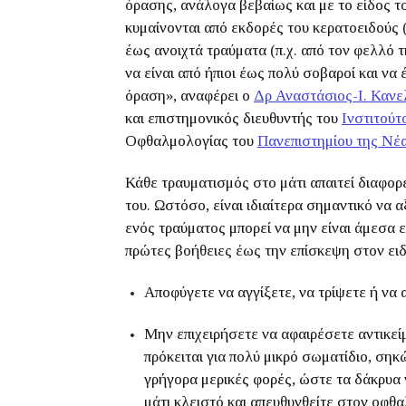
όρασης, ανάλογα βεβαίως και με το είδος τ
κυμαίνονται από εκδορές του κερατοειδούς (
έως ανοιχτά τραύματα (π.χ. από τον φελλό 
να είναι από ήπιοι έως πολύ σοβαροί και να
όραση», αναφέρει ο
Δρ
Αναστάσιος-Ι. Καν
και επιστημονικός διευθυντής του
Ινστιτούτ
Οφθαλμολογίας του
Πανεπιστημίου της Νέ
Κάθε τραυματισμός στο μάτι απαιτεί διαφορ
του. Ωστόσο, είναι ιδιαίτερα σημαντικό να
ενός τραύματος μπορεί να μην είναι άμεσα 
πρώτες βοήθειες έως την επίσκεψη στον ειδ
Αποφύγετε να αγγίξετε, να τρίψετε ή να
Μην επιχειρήσετε να αφαιρέσετε αντικεί
πρόκειται για πολύ μικρό σωματίδιο, σηκ
γρήγορα μερικές φορές, ώστε τα δάκρυα 
μάτι κλειστό και απευθυνθείτε στον οφθα