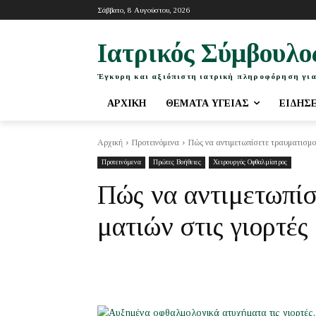
Σάββατο, 8 Αυγούστου, 2026
Ιατρικός Σύμβουλο
Έγκυρη και αξιόπιστη ιατρική πληροφόρηση για
ΑΡΧΙΚΉ
ΘΈΜΑΤΑ ΥΓΕΊΑΣ
ΕΙΔΉΣ
Αρχική
Προτεινόμενα
Πώς να αντιμετωπίσετε τραυματισμού
Προτεινόμενα
Πρώτες Βοήθειες
Χειρουργός Οφθαλμίατρος
Πώς να αντιμετωπίσ
ματιών στις γιορτές