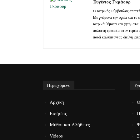
Ευγένιος Γκράουρ
Ο Ιατρικός Σύμβουλος αποτελε
Με γνώμονα την υγεία και το 
ιατρικά θέματα και ζητήματα,
πολυετή εμπειρία στον τομέα 
παιδί καλύπτοντας διεθνή ιατ
Περιεχόμενο
Υγ
Αρχική
Θ
Ειδήσεις
Π
Μύθοι και Αλήθειες
Ψ
Videos
Σ