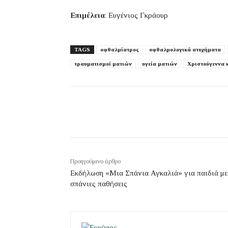
Επιμέλεια
: Ευγένιος Γκράουρ
TAGS
οφθαλμίατρος
οφθαλμολογικά ατυχήματα
τραυματισμοί ματιών
υγεία ματιών
Χριστούγεννα 
Προηγούμενο άρθρο
Εκδήλωση «Μια Σπάνια Αγκαλιά» για παιδιά με
σπάνιες παθήσεις