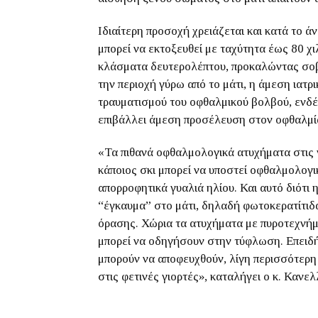
Ιδιαίτερη προσοχή χρειάζεται και κατά το
μπορεί να εκτοξευθεί με ταχύτητα έως 80 χι
κλάσματα δευτερολέπτου, προκαλώντας σοβ
την περιοχή γύρω από το μάτι, η άμεση ιατρ
τραυματισμού του οφθαλμικού βολβού, ενδέχ
επιβάλλει άμεση προσέλευση στον οφθαλμία
«Τα πιθανά οφθαλμολογικά ατυχήματα στις γ
κάποιος σκι μπορεί να υποστεί οφθαλμολογι
απορροφητικά γυαλιά ηλίου. Και αυτό διότι 
“έγκαυμα” στο μάτι, δηλαδή φωτοκερατίτιδα
όρασης. Χώρια τα ατυχήματα με πυροτεχνήμα
μπορεί να οδηγήσουν στην τύφλωση. Επειδή ό
μπορούν να αποφευχθούν, λίγη περισσότερη
στις φετινές γιορτές», καταλήγει ο κ. Κανε