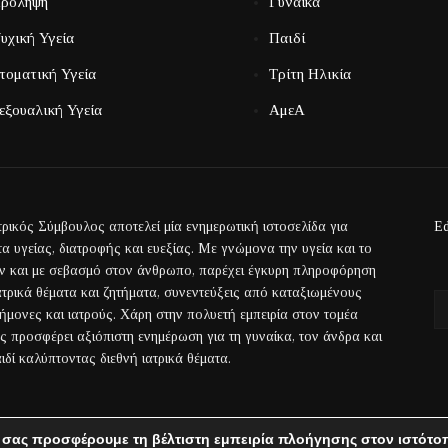
ρόληψη
Γυναίκα
υχική Υγεία
Παιδί
τοματική Υγεία
Τρίτη Ηλικία
εξουαλική Υγεία
ΑμεΑ
τρικός Σύμβουλος αποτελεί μία ενημερωτική ιστοσελίδα για
Ed
α υγείας, διατροφής και ευεξίας. Με γνώμονα την υγεία και το
ην και με σεβασμό στον άνθρωπο, παρέχει έγκυρη πληροφόρηση
ιατρικά θέματα και ζητήματα, συνεντεύξεις από καταξιωμένους
τήμονες και ιατρούς. Χάρη στην πολυετή εμπειρία στον τομέα
ας προσφέρει αξιόπιστη ενημέρωση για τη γυναίκα, τον άνδρα και
ιδί καλύπτοντας διεθνή ιατρικά θέματα.
 σας προσφέρουμε τη βέλτιστη εμπειρία πλοήγησης στον ιστότο