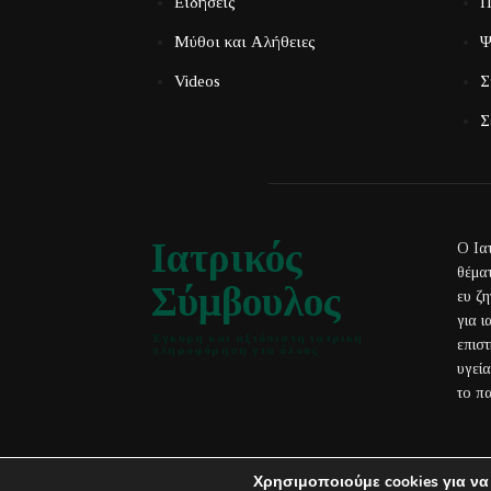
Ειδήσεις
Π
Μύθοι και Αλήθειες
Ψ
Videos
Σ
Σ
Ιατρικός
Ο Ια
θέματ
Σύμβουλος
ευ ζ
για 
Έγκυρη και αξιόπιστη ιατρική
επισ
πληροφόρηση για όλους
υγεί
το πα
Χρησιμοποιούμε cookies για να
© IatrikosSymvoulos.gr | All Rights Reserved