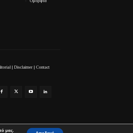
Ομορφιά
itorial
|
Disclaimer
|
Contact
πό μας.
⚠️ Όροι Χρήσης και Αποποίησης Ευθύνης