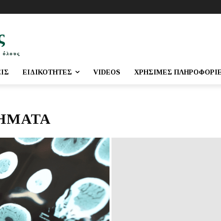
ς
 όλους
ΕΙΣ
ΕΙΔΙΚΌΤΗΤΕΣ
VIDEOS
ΧΡΉΣΙΜΕΣ ΠΛΗΡΟΦΟΡΊ
ΉΜΑΤΑ