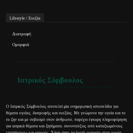
Lifestyle / Ευεξία
Διατροφή
Ομορφιά
Ιατρικός Σύμβουλος
Έγκυρη και αξιόπιστη ιατρική πληροφόρηση για όλους
Ο Ιατρικός Σύμβουλος αποτελεί μία ενημερωτική ιστοσελίδα για
θέματα υγείας, διατροφής και ευεξίας. Με γνώμονα την υγεία και το
ευ ζην και με σεβασμό στον άνθρωπο, παρέχει έγκυρη πληροφόρηση
για ιατρικά θέματα και ζητήματα, συνεντεύξεις από καταξιωμένους
επιστήμονες και ιατρούς. Χάρη στην πολυετή εμπειρία στον τομέα