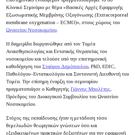
Κλινικό Σεμινάριο με θέμα «Βασικές Αρχές Εφαρμογής
Εξωσωματικής Μεμβράνης Οξυγόνωσης (Extracorporeal
membrane oxygenation – ECMO)», στους χώρους του
Ωνασείου Νοσοκομείου
.
Η διημερίδα διοργανώθηκε από τον Τομέα
Αναισθησιολογίας και Εντατικής Θεραπείας του
νοσοκομείου και τελούσε υπό την επιστημονική
καθοδήγηση του
Σταύρου Δημόπουλου
, PhD, EDIC,
Παθολόγου–Εντατικολόγου και Συντονιστή Διευθυντή του
Τομέα. Την επίσημη έναρξη του σεμιναρίου
πραγματοποίησε ο Καθηγητής
Γιάννης Μπολέτης
,
Πρόεδρος του Διοικητικού Συμβουλίου του Ωνασείου
Νοσοκομείου.
Στόχος της εκπαίδευσης ήταν η μετάδοση τόσο
θεμελιωδών θεωρητικών γνώσεων όσο και
εξειδικευμένων πρακτικών δεξιοτήτων για την εφαρμογή