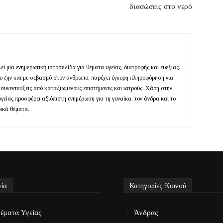
διασώσεις στο νερό
ί μία ενημερωτική ιστοσελίδα για θέματα υγείας, διατροφής και ευεξίας.
ευ ζην και με σεβασμό στον άνθρωπο, παρέχει έγκυρη πληροφόρηση για
 συνεντεύξεις από καταξιωμένους επιστήμονες και ιατρούς. Χάρη στην
υγείας προσφέρει αξιόπιστη ενημέρωση για τη γυναίκα, τον άνδρα και το
ρικά θέματα.
εία
Κατηγορίες Κοινού
έματα Υγείας
Άνδρας