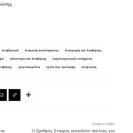
δώνης.
διαβητικοί
διακοπή καπνίσματος
διατροφή και διαβήτης
σμα
κάπνισμα και διαβήτης
καρδιαγγειακά νοσήματα
ιαβήτης
τριγλυκερίδια
υγεία και πρόληψη
υπέρταση
Επόμενο άρθρο
 σε
Ο Ερυθρός Σταυρός εκπαιδεύει σκύλους για