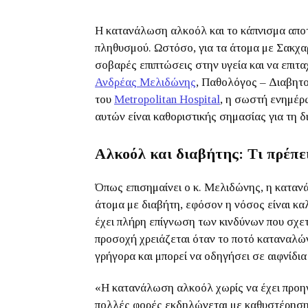
Η κατανάλωση αλκοόλ και το κάπνισμα αποτ
πληθυσμού. Ωστόσο, για τα άτομα με Σακχα
σοβαρές επιπτώσεις στην υγεία και να επιτα
Ανδρέας Μελιδώνης
, Παθολόγος – Διαβητο
του
Metropolitan Hospital
, η σωστή ενημέρ
αυτών είναι καθοριστικής σημασίας για τη 
Αλκοόλ και διαβήτης: Τι πρέπει
Όπως επισημαίνει ο κ. Μελιδώνης, η καταν
άτομα με διαβήτη, εφόσον η νόσος είναι κα
έχει πλήρη επίγνωση των κινδύνων που σχετ
προσοχή χρειάζεται όταν το ποτό καταναλών
γρήγορα και μπορεί να οδηγήσει σε αιφνίδια
«Η κατανάλωση αλκοόλ χωρίς να έχει προηγη
πολλές φορές εκδηλώνεται με καθυστέρηση, 