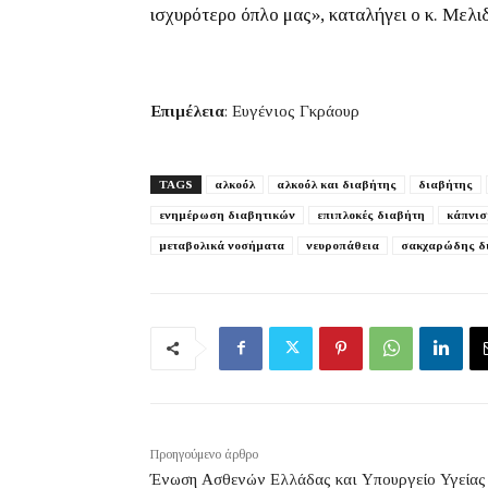
ισχυρότερο όπλο μας», καταλήγει ο κ. Μελι
Επιμέλεια
: Ευγένιος Γκράουρ
TAGS
αλκοόλ
αλκοόλ και διαβήτης
διαβήτης
ενημέρωση διαβητικών
επιπλοκές διαβήτη
κάπνι
μεταβολικά νοσήματα
νευροπάθεια
σακχαρώδης δ
Προηγούμενο άρθρο
Ένωση Ασθενών Ελλάδας και Υπουργείο Υγείας