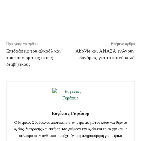
Προηγούμενο άρθρο
Επόμενο άρθρο
Επιδράσεις του αλκοόλ και
AbbVie και ΑΝΑΣΑ ενώνουν
του καπνίσματος στους
δυνάμεις για το κοινό καλό
διαβητικούς
Ευγένιος Γκράουρ
Ο Ιατρικός Σύμβουλος αποτελεί μία ενημερωτική ιστοσελίδα για θέματα
υγείας, διατροφής και ευεξίας. Με γνώμονα την υγεία και το ευ ζην και με
σεβασμό στον άνθρωπο, παρέχει έγκυρη πληροφόρηση για ιατρικά