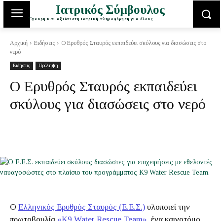
Ιατρικός Σύμβουλος
Έγκυρη και αξιόπιστη ιατρική πληροφόρηση για όλους
Αρχική
Ειδήσεις
Ο Ερυθρός Σταυρός εκπαιδεύει σκύλους για διασώσεις στο
νερό
Ειδήσεις
Πρόληψη
Ο Ερυθρός Σταυρός εκπαιδεύει
σκύλους για διασώσεις στο νερό
Ο
Ελληνικός Ερυθρός Σταυρός (Ε.Ε.Σ.)
υλοποιεί την
πρωτοβουλία
«K9 Water Rescue Team»
, ένα καινοτόμο