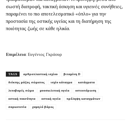
σωστή διατροφή, τακτική άσκηση και υγιεινές συνήθειες,
παραμένει το πιο αποτελεσματικό «όπλο» για την
προστασία της οστικής υγείας και τη διατήρηση της
ποιότητας ζωής σε κάθε ηλικία.
Επιμέλεια
: Ευγένιος Γκράουρ
TAGS
αρθροπλαστική ισχίου
βιταμίνη D
δείκτης μάζας σώματος
ισχίο κάταγμα
κατάγματα
λιποβαρές σώμα
μυοσκελετική υγεία
οστεοπόρωση
οστική πυκνότητα
οστική υγεία
πρόληψη καταγμάτων
σαρκοπενία
χαμηλό βάρος