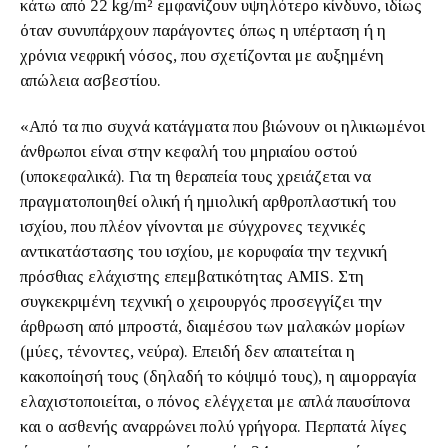
κάτω από 22 kg/m² εμφανίζουν υψηλότερο κίνδυνο, ιδίως
όταν συνυπάρχουν παράγοντες όπως η υπέρταση ή η
χρόνια νεφρική νόσος, που σχετίζονται με αυξημένη
απώλεια ασβεστίου.
«Από τα πιο συχνά κατάγματα που βιώνουν οι ηλικιωμένοι
άνθρωποι είναι στην κεφαλή του μηριαίου οστού
(υποκεφαλικά). Για τη θεραπεία τους χρειάζεται να
πραγματοποιηθεί ολική ή ημιολική αρθροπλαστική του
ισχίου, που πλέον γίνονται με σύγχρονες τεχνικές
αντικατάστασης του ισχίου, με κορυφαία την τεχνική
πρόσθιας ελάχιστης επεμβατικότητας AMIS. Στη
συγκεκριμένη τεχνική ο χειρουργός προσεγγίζει την
άρθρωση από μπροστά, διαμέσου των μαλακών μορίων
(μύες, τένοντες, νεύρα). Επειδή δεν απαιτείται η
κακοποίησή τους (δηλαδή το κόψιμό τους), η αιμορραγία
ελαχιστοποιείται, ο πόνος ελέγχεται με απλά παυσίπονα
και ο ασθενής αναρρώνει πολύ γρήγορα. Περπατά λίγες