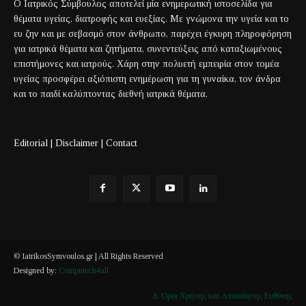
Ο Ιατρικός Σύμβουλος αποτελεί μία ενημερωτική ιστοσελίδα για
θέματα υγείας, διατροφής και ευεξίας. Με γνώμονα την υγεία και το
ευ ζην και με σεβασμό στον άνθρωπο, παρέχει έγκυρη πληροφόρηση
για ιατρικά θέματα και ζητήματα, συνεντεύξεις από καταξιωμένους
επιστήμονες και ιατρούς. Χάρη στην πολυετή εμπειρία στον τομέα
υγείας προσφέρει αξιόπιστη ενημέρωση για τη γυναίκα, τον άνδρα
και το παιδί καλύπτοντας διεθνή ιατρικά θέματα.
Editorial
|
Disclaimer
|
Contact
© IatrikosSymvoulos.gr | All Rights Reserved
Designed by:
Computech4all
⚠️ Όροι Χρήσης και Αποποίησης Ευθύνης