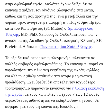
στην οφθαλμική υγεία. Μελέτες έχουν δείξει ότι το
κάπνισμα αυξάνει τον κίνδυνο φλεγμονής στα μάτια,
καθώς και τη σοβαρότητά της, ενώ μεταβάλλει και την
πορεία της», αναφέρει με αφορμή την Παγκόσμια Ημέρα
κατά του Καπνίσματος (31 Μαΐου) ο
Δρ. Ευάγγελος
Τσίχλης
, MD, PhD, Χειρουργός Οφθαλμίατρος, πρώην
αναπληρωτής Διευθυντής Οφθαλμολογικής Κλινικής SK-
Bielefeld, Διδάκτωρ
Πανεπιστημίου Χαϊδελβέργης
.
Το οξειδωτικό στρες και η φλεγμονή εμπλέκονται σε
πολλές σοβαρές οφθαλμοπάθειες. Το κάπνισμα μπορεί να
πυροδοτήσει την ηλικιακή εκφύλιση της ωχράς κηλίδας
και άλλων οφθαλμοπαθειών στα άτομα με γενετική
προδιάθεση. Έχει βρεθεί ότι αποτελεί τον ισχυρότερο
τροποποιήσιμο παράγοντα κινδύνου για
ηλικιακή εκφύλιση
της ωχράς
, με τους καπνιστές να έχουν 7 έως 12 φορές
περισσότερες πιθανότητες να εκδηλώσουν τη νόσο, σε
σύγκριση με τους μη καπνιστές. Επιπλέον, η