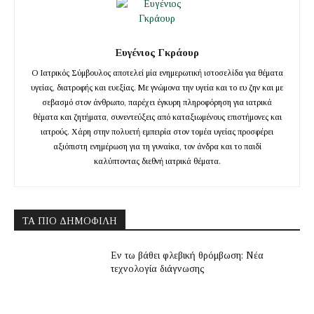
Ευγένιος Γκράουρ
Ο Ιατρικός Σύμβουλος αποτελεί μία ενημερωτική ιστοσελίδα για θέματα
υγείας, διατροφής και ευεξίας. Με γνώμονα την υγεία και το ευ ζην και με
σεβασμό στον άνθρωπο, παρέχει έγκυρη πληροφόρηση για ιατρικά
θέματα και ζητήματα, συνεντεύξεις από καταξιωμένους επιστήμονες και
ιατρούς. Χάρη στην πολυετή εμπειρία στον τομέα υγείας προσφέρει
αξιόπιστη ενημέρωση για τη γυναίκα, τον άνδρα και το παιδί
καλύπτοντας διεθνή ιατρικά θέματα.
ΤΑ ΠΙΟ ΔΗΜΟΦΙΛΉ
Εν τω βάθει φλεβική θρόμβωση: Νέα
τεχνολογία διάγνωσης