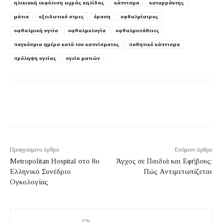
ηλικιακή εκφύλιση ωχράς κηλίδας
κάπνισμα
καταρράκτης
μάτια
οξειδωτικό στρες
όραση
οφθαλμίατρος
οφθαλμική υγεία
οφθαλμολογία
οφθαλμοπάθειες
παγκόσμια ημέρα κατά του καπνίσματος
παθητικό κάπνισμα
πρόληψη υγείας
υγεία ματιών
Προηγούμενο άρθρο
Επόμενο άρθρο
Metropolitan Hospital στο 8ο
Άγχος σε Παιδιά και Εφήβους:
Ελληνικό Συνέδριο
Πώς Αντιμετωπίζεται
Ογκολογίας