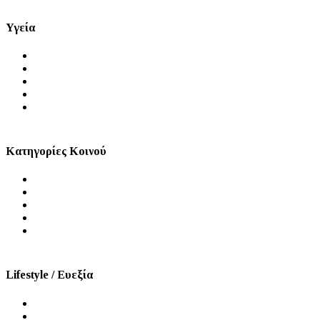
Υγεία
Θέματα Υγείας
Πρόληψη
Ψυχική Υγεία
Στοματική Υγεία
Σεξουαλική Υγεία
Κατηγορίες Κοινού
Άνδρας
Γυναίκα
Παιδί
Τρίτη Ηλικία
ΑμεΑ
Lifestyle / Ευεξία
Διατροφή
Ομορφιά