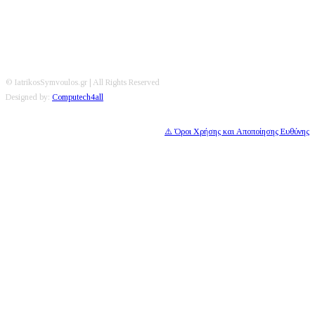
© IatrikosSymvoulos.gr | All Rights Reserved
Designed by:
Computech4all
⚠️ Όροι Χρήσης και Αποποίησης Ευθύνης