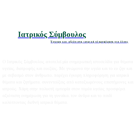
Ιατρικός Σύμβουλος
Έγκυρη και αξιόπιστη ιατρική πληροφόρηση για όλους
Ο Ιατρικός Σύμβουλος αποτελεί μία ενημερωτική ιστοσελίδα για θέματα
υγείας, διατροφής και ευεξίας. Με γνώμονα την υγεία και το ευ ζην και
με σεβασμό στον άνθρωπο, παρέχει έγκυρη πληροφόρηση για ιατρικά
θέματα και ζητήματα, συνεντεύξεις από καταξιωμένους επιστήμονες και
ιατρούς. Χάρη στην πολυετή εμπειρία στον τομέα υγείας προσφέρει
αξιόπιστη ενημέρωση για τη γυναίκα, τον άνδρα και το παιδί
καλύπτοντας διεθνή ιατρικά θέματα.
Editorial
|
Disclaimer
|
Contact