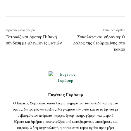
Προηγούμενο άρθρο
Επόμενο άρθρο
Τατουάζ και όραση: Πιθανή
Σοκολάτα και γήρανση: Ο
σύνδεση με φλεγμονές ματιών
ρόλος της θεοβρωμίνης στο
κακάο
Ευγένιος Γκράουρ
Ο Ιατρικός Σύμβουλος αποτελεί μία ενημερωτική ιστοσελίδα για θέματα
υγείας, διατροφής και ευεξίας. Με γνώμονα την υγεία και το ευ ζην και με
σεβασμό στον άνθρωπο, παρέχει έγκυρη πληροφόρηση για ιατρικά
θέματα και ζητήματα, συνεντεύξεις από καταξιωμένους επιστήμονες και
ιατρούς. Χάρη στην πολυετή εμπειρία στον τομέα υγείας προσφέρει