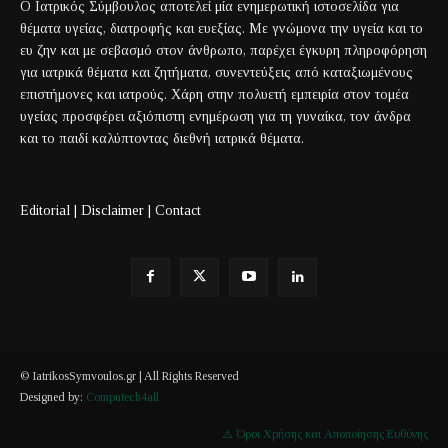
Ο Ιατρικός Σύμβουλος αποτελεί μία ενημερωτική ιστοσελίδα για
θέματα υγείας, διατροφής και ευεξίας. Με γνώμονα την υγεία και το
ευ ζην και με σεβασμό στον άνθρωπο, παρέχει έγκυρη πληροφόρηση
για ιατρικά θέματα και ζητήματα, συνεντεύξεις από καταξιωμένους
επιστήμονες και ιατρούς. Χάρη στην πολυετή εμπειρία στον τομέα
υγείας προσφέρει αξιόπιστη ενημέρωση για τη γυναίκα, τον άνδρα
και το παιδί καλύπτοντας διεθνή ιατρικά θέματα.
Editorial
|
Disclaimer
|
Contact
© IatrikosSymvoulos.gr | All Rights Reserved
Designed by:
Computech4all
⚠️ Όροι Χρήσης και Αποποίησης Ευθύνης