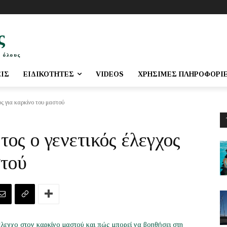
ς
 όλους
ΕΙΣ
ΕΙΔΙΚΌΤΗΤΕΣ
VIDEOS
ΧΡΉΣΙΜΕΣ ΠΛΗΡΟΦΟΡΊ
ος για καρκίνο του μαστού
τος ο γενετικός έλεγχος
στού