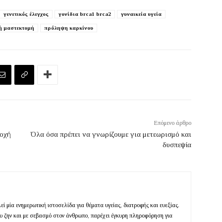
γενετικός έλεγχος
γονίδια brca1 brca2
γυναικεία υγεία
ή μαστεκτομή
πρόληψη καρκίνου
Επόμενο άρθρο
σοχή
Όλα όσα πρέπει να γνωρίζουμε για μετεωρισμό και
δυσπεψία
ί μία ενημερωτική ιστοσελίδα για θέματα υγείας, διατροφής και ευεξίας.
ευ ζην και με σεβασμό στον άνθρωπο, παρέχει έγκυρη πληροφόρηση για