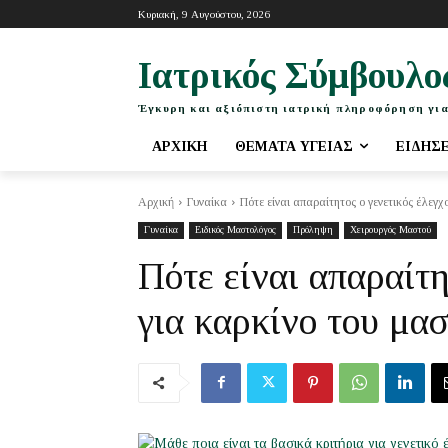
Κυριακή, 9 Αυγούστου, 2026
Ιατρικός Σύμβουλο
Έγκυρη και αξιόπιστη ιατρική πληροφόρηση για
ΑΡΧΙΚΉ
ΘΈΜΑΤΑ ΥΓΕΊΑΣ
ΕΙΔΉΣ
Αρχική
Γυναίκα
Πότε είναι απαραίτητος ο γενετικός έλεγχ
Γυναίκα
Ειδικός Μαστολόγος
Πρόληψη
Χειρουργός Μαστού
Πότε είναι απαραίτη
για καρκίνο του μα