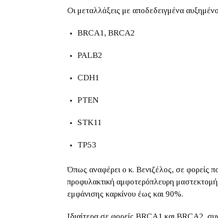
Οι μεταλλάξεις με αποδεδειγμένα αυξημένο
BRCA1, BRCA2
PALB2
CDH1
PTEN
STK11
TP53
Όπως αναφέρει ο κ. Βενιζέλος, σε φορείς 
προφυλακτική αμφοτερόπλευρη μαστεκτομή 
εμφάνισης καρκίνου έως και 90%.
Ιδιαίτερα σε φορείς BRCA1 και BRCA2, συ