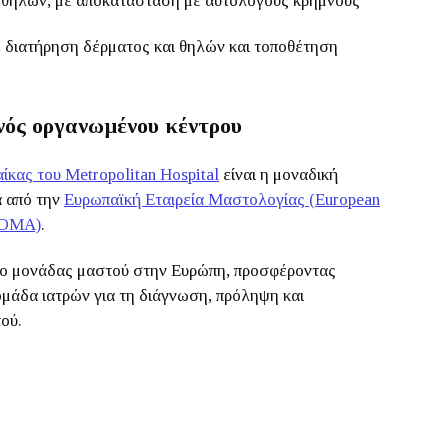
 θηλών, με αποκατάσταση με αυτόλογους κρημνούς
 διατήρηση δέρματος και θηλών και τοποθέτηση
ενός οργανωμένου κέντρου
κας του Metropolitan Hospital
είναι η μοναδική
α από την
Ευρωπαϊκή Εταιρεία Μαστολογίας (European
USOMA)
.
υπο μονάδας μαστού στην Ευρώπη, προσφέροντας
μάδα ιατρών για τη διάγνωση, πρόληψη και
ού.