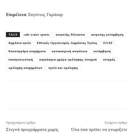
Επιμέλεια
: Ευγένιος Γκράουρ
TAGS
safe water sports
ασφαλής θάλασσα
ασφαλης κολυμβηση
δημόσια υγεία
Εθνικός Οργανισμός Δημόσιας Υγείας
ΕΟΔΥ
θανατηφόρα ατυχήματα
καλοκαιρινή ασφάλεια
κολύμβηση
ναυαγοσωστική
παγκόσμια ημέρα πρόληψης πνιγμού
πνιγμός
πρόληψη ατυχημάτων
υγεία και πρόληψη
Προηγούμενο άρθρο
Επόμενο άρθρο
Στεγνά προγράμματα χωρίς
Όλα όσα πρέπει να γνωρίζετε