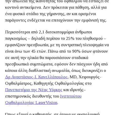
την απώλεια της ικανότητας του οφθαλμού να εστιάζει σε
κοντινά αντικείμενα. Δεν πρόκειται για πάθηση, αλλά για
ένα φυσικό στάδιο της γήρανσης, αν και ορισμένοι
παράγοντες ενδέχεται να επιταχύνουν την εμφάνισή της.
Περισσότεροι από 2,1 δισεκατομμύρια άνθρωποι
παγκοσμίως – δηλαδή περίπου το 25% του πληθυσμού –
εμφανίζουν πρεσβυωπία, με τη συντριπτική πλειοψηφία να
είναι άνω των 45 ετών. Πάνω από το 90% όσων φτάνουν
σε αυτή την ηλικία θα παρουσιάσουν σταδιακά
πρεσβυωπικά συμπτώματα, εφόσον δεν πάσχουν ήδη από
κάποια άλλη διαθλαστική ανωμαλία, όπως διευκρινίζει ο
Δρ Αναστάσιος-Ι. Κανελλόπουλος
, MD, Χειρουργός-
Οφθαλμίατρος, Καθηγητής Οφθαλμολογίας στο
Πανεπιστήμιο της Νέας Υόρκης
και ιδρυτής–
επιστημονικός διευθυντής του
Ινστιτούτου
Οφθαλμολογίας LaserVision
.
Όπως εξηγεί ο καθηγητής, σε άτομα με φυσιολογική