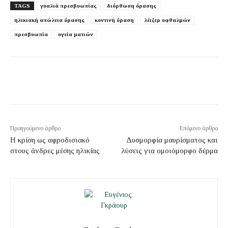
TAGS
γυαλιά πρεσβυωπίας
διόρθωση όρασης
ηλικιακή απώλεια όρασης
κοντινή όραση
λέιζερ οφθαλμών
πρεσβυωπία
υγεία ματιών
Προηγούμενο άρθρο
Επόμενο άρθρο
Η κρίση ως αφροδισιακό
Δυσμορφία μαυρίσματος και
στους άνδρες μέσης ηλικίας
λύσεις για ομοιόμορφο δέρμα