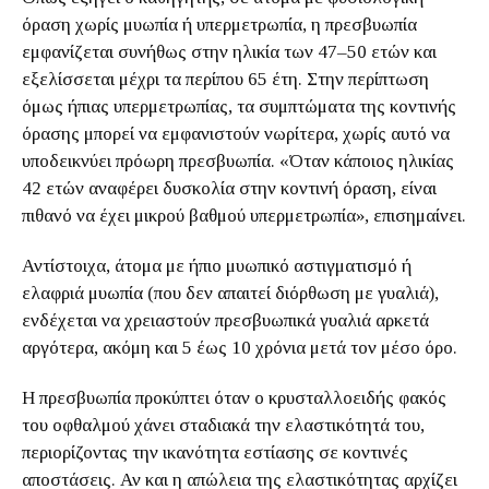
όραση χωρίς μυωπία ή υπερμετρωπία, η πρεσβυωπία
εμφανίζεται συνήθως στην ηλικία των 47–50 ετών και
εξελίσσεται μέχρι τα περίπου 65 έτη. Στην περίπτωση
όμως ήπιας υπερμετρωπίας, τα συμπτώματα της κοντινής
όρασης μπορεί να εμφανιστούν νωρίτερα, χωρίς αυτό να
υποδεικνύει πρόωρη πρεσβυωπία. «Όταν κάποιος ηλικίας
42 ετών αναφέρει δυσκολία στην κοντινή όραση, είναι
πιθανό να έχει μικρού βαθμού υπερμετρωπία», επισημαίνει.
Αντίστοιχα, άτομα με ήπιο μυωπικό αστιγματισμό ή
ελαφριά μυωπία (που δεν απαιτεί διόρθωση με γυαλιά),
ενδέχεται να χρειαστούν πρεσβυωπικά γυαλιά αρκετά
αργότερα, ακόμη και 5 έως 10 χρόνια μετά τον μέσο όρο.
Η πρεσβυωπία προκύπτει όταν ο κρυσταλλοειδής φακός
του οφθαλμού χάνει σταδιακά την ελαστικότητά του,
περιορίζοντας την ικανότητα εστίασης σε κοντινές
αποστάσεις. Αν και η απώλεια της ελαστικότητας αρχίζει