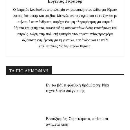
Ευγένιος Γκράουρ
Ο Ιατρικός Σύμβουλος αποτελεί μία ενημερωτική ιστοσελίδα για θέματα
υγείας, διατροφής και ευεξίας. Με γνώμονα την υγεία και το ευ ζην και με
σεβασμό στον άνθρωπο, παρέχει έγκυρη πληροφόρηση για ιατρικά
θέματα και ζητήματα, συνεντεύξεις από καταξιωμένους επιστήμονες και
ιατρούς. Χάρη στην πολυετή εμπειρία στον τομέα υγείας προσφέρει
αξιόπιστη ενημέρωση για τη γυναίκα, τον άνδρα και το παιδί
καλύπτοντας διεθνή ιατρικά θέματα.
ΤΑ ΠΙΟ ΔΗΜΟΦΙΛΉ
Εν τω βάθει φλεβική θρόμβωση: Νέα
τεχνολογία διάγνωσης
Βρουξισμός: Συμπτώματα, αιτίες και
αντιμετώπιση