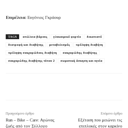
Επιμέλεια:
Ευγένιος Γκράουρ
TAGS
απώλεια βάρους
γλυκαιμικό φορτίο
δεκατιανό
διατροφή και διαβήτης
μεταβολισμός
πρόληψη διαβήτη
πρόληψη σακχαρώδους διαβήτη
σακχαρώδης διαβήτης
σακχαρώδης διαβήτης τύπου 2
σωματική άσκηση και υγεία
Προηγούμενο άρθρο
Επόμενο άρθρο
Run – Bike – Care: Αγώνας
Εξέταση που μειώνει τις
ζωής από τον Σύλλογο
επιπλοκές στον καρκίνο