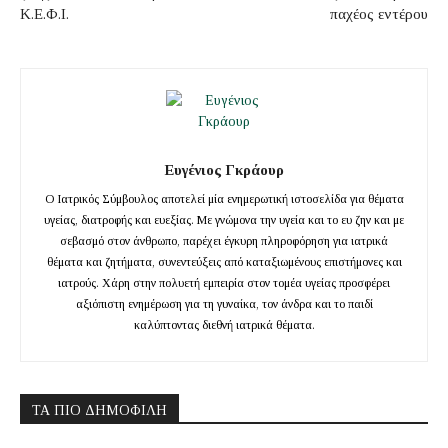
Κ.Ε.Φ.Ι.
παχέος εντέρου
Ευγένιος Γκράουρ
Ο Ιατρικός Σύμβουλος αποτελεί μία ενημερωτική ιστοσελίδα για θέματα
υγείας, διατροφής και ευεξίας. Με γνώμονα την υγεία και το ευ ζην και με
σεβασμό στον άνθρωπο, παρέχει έγκυρη πληροφόρηση για ιατρικά
θέματα και ζητήματα, συνεντεύξεις από καταξιωμένους επιστήμονες και
ιατρούς. Χάρη στην πολυετή εμπειρία στον τομέα υγείας προσφέρει
αξιόπιστη ενημέρωση για τη γυναίκα, τον άνδρα και το παιδί
καλύπτοντας διεθνή ιατρικά θέματα.
ΤΑ ΠΙΟ ΔΗΜΟΦΙΛΉ