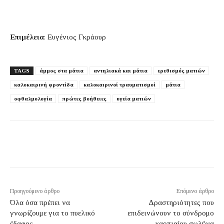
Επιμέλεια
: Ευγένιος Γκράουρ
TAGS
άμμος στα μάτια
αντηλιακά και μάτια
ερεθισμός ματιών
καλοκαιρινή φροντίδα
καλοκαιρινοί τραυματισμοί
μάτια
οφθαλμολογία
πρώτες βοήθειες
υγεία ματιών
Προηγούμενο άρθρο
Επόμενο άρθρο
Όλα όσα πρέπει να
Δραστηριότητες που
γνωρίζουμε για το πυελικό
επιδεινώνουν το σύνδρομο
έδαφος
καρπιαίου σωλήνα