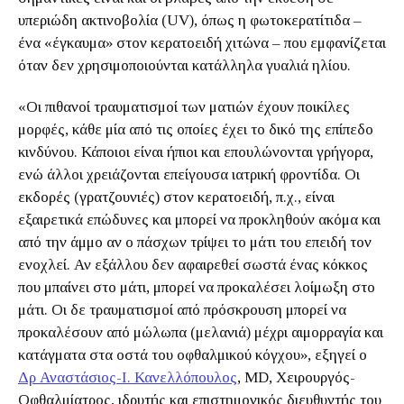
υπεριώδη ακτινοβολία (UV), όπως η φωτοκερατίτιδα –
ένα «έγκαυμα» στον κερατοειδή χιτώνα – που εμφανίζεται
όταν δεν χρησιμοποιούνται κατάλληλα γυαλιά ηλίου.
«Οι πιθανοί τραυματισμοί των ματιών έχουν ποικίλες
μορφές, κάθε μία από τις οποίες έχει το δικό της επίπεδο
κινδύνου. Κάποιοι είναι ήπιοι και επουλώνονται γρήγορα,
ενώ άλλοι χρειάζονται επείγουσα ιατρική φροντίδα. Οι
εκδορές (γρατζουνιές) στον κερατοειδή, π.χ., είναι
εξαιρετικά επώδυνες και μπορεί να προκληθούν ακόμα και
από την άμμο αν ο πάσχων τρίψει το μάτι του επειδή τον
ενοχλεί. Αν εξάλλου δεν αφαιρεθεί σωστά ένας κόκκος
που μπαίνει στο μάτι, μπορεί να προκαλέσει λοίμωξη στο
μάτι. Οι δε τραυματισμοί από πρόσκρουση μπορεί να
προκαλέσουν από μώλωπα (μελανιά) μέχρι αιμορραγία και
κατάγματα στα οστά του οφθαλμικού κόγχου», εξηγεί ο
Δρ Αναστάσιος-Ι. Κανελλόπουλος
, MD, Χειρουργός-
Οφθαλμίατρος, ιδρυτής και επιστημονικός διευθυντής του