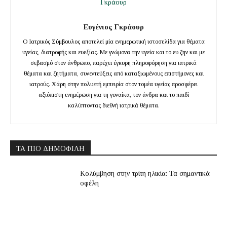
Ευγένιος Γκράουρ
Ο Ιατρικός Σύμβουλος αποτελεί μία ενημερωτική ιστοσελίδα για θέματα
υγείας, διατροφής και ευεξίας. Με γνώμονα την υγεία και το ευ ζην και με
σεβασμό στον άνθρωπο, παρέχει έγκυρη πληροφόρηση για ιατρικά
θέματα και ζητήματα, συνεντεύξεις από καταξιωμένους επιστήμονες και
ιατρούς. Χάρη στην πολυετή εμπειρία στον τομέα υγείας προσφέρει
αξιόπιστη ενημέρωση για τη γυναίκα, τον άνδρα και το παιδί
καλύπτοντας διεθνή ιατρικά θέματα.
ΤΑ ΠΙΟ ΔΗΜΟΦΙΛΉ
Κολύμβηση στην τρίτη ηλικία: Τα σημαντικά
οφέλη