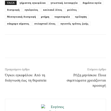
TAGS
γήρανση εγκεφάλου
γνωστική λειτουργία
δημόσια υγεία
διατροφή
εγκέφαλος
κοιλιακό λίπος
μελέτες
Μεσογειακή διατροφή
μνήμη
παχυσαρκία
πρόληψη
σάκχαρο αίματος
σπλαχνικό λίπος
υγιεινός τρόπος ζωής
Προηγούμενο άρθρο
Επόμενο άρθρο
Όγκοι εγκεφάλου: Από τη
Ρήξη μηνίσκου: Ποια
διάγνωση έως τη θεραπεία
συμπτώματα χρειάζονται
προσοχή