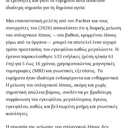
οι ερευνητές και γιατί τα ευρήματα αυτά αποκτούν
ιδιαίτερη σημασία για τη δημόσια υγεία;
Μια επαναστατική μελέτη από τον Pachter και τους
συνεργάτες του (2026) αποκαλύπτει ότι η διαρκής μείωση
του σπλαχνικού λίπους —του βαθιού, κρυμμένου λίπους
γύρω από τα όργανα— μπορεί να αποτελεί έναν ισχυρό
τρόπο προστασίας του εγκεφάλου καθώς μεγαλώνετε. Η
έρευνα παρακολούθησε 533 ενήλικες (μέση ηλικία 61
έτη) για 5 έως 16 χρόνια, χρησιμοποιώντας μαγνητικές
τομογραφίες (MRI) και γνωστικές εξετάσεις. Τα
ευρήματα ήταν ιδιαίτερα ενδιαφέροντα και ενθαρρυντικά.
Η μείωση του σπλαχνικού λίπους, ακόμη και χωρίς
σημαντική απώλεια βάρους, συνδέεται με βραδύτερη
συρρίκνωση του εγκεφάλου, μεγαλύτερους όγκους
εγκεφάλου, καθώς και βελτιωμένη μνήμη και γνωστικές
ικανότητες.
Η σημασία της μείωσης του σπλαχνικού λίπους δεν