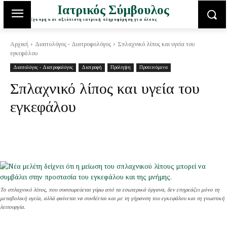
Ιατρικός Σύμβουλος
Έγκυρη και αξιόπιστη ιατρική πληροφόρηση για όλους
Αρχική
Διαιτολόγος - Διατροφολόγος
Σπλαχνικό λίπος και υγεία του
εγκεφάλου
Διαιτολόγος - Διατροφολόγος
Διατροφή
Πρόληψη
Προτεινόμενα
Σπλαχνικό λίπος και υγεία του
εγκεφάλου
Το σπλαχνικό λίπος, που συσσωρεύεται γύρω από τα εσωτερικά όργανα, δεν επηρεάζει μόνο τη
μεταβολική υγεία, αλλά φαίνεται να συνδέεται και με τη γήρανση του εγκεφάλου και τη γνωστική
λειτουργία.