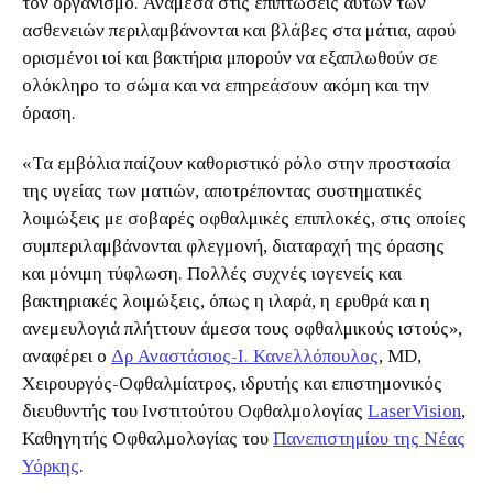
τον οργανισμό. Ανάμεσα στις επιπτώσεις αυτών των
ασθενειών περιλαμβάνονται και βλάβες στα μάτια, αφού
ορισμένοι ιοί και βακτήρια μπορούν να εξαπλωθούν σε
ολόκληρο το σώμα και να επηρεάσουν ακόμη και την
όραση.
«Τα εμβόλια παίζουν καθοριστικό ρόλο στην προστασία
της υγείας των ματιών, αποτρέποντας συστηματικές
λοιμώξεις με σοβαρές οφθαλμικές επιπλοκές, στις οποίες
συμπεριλαμβάνονται φλεγμονή, διαταραχή της όρασης
και μόνιμη τύφλωση. Πολλές συχνές ιογενείς και
βακτηριακές λοιμώξεις, όπως η ιλαρά, η ερυθρά και η
ανεμευλογιά πλήττουν άμεσα τους οφθαλμικούς ιστούς»,
αναφέρει ο
Δρ Αναστάσιος-Ι. Κανελλόπουλος
, MD,
Χειρουργός-Οφθαλμίατρος, ιδρυτής και επιστημονικός
διευθυντής του Ινστιτούτου Οφθαλμολογίας
LaserVision
,
Καθηγητής Οφθαλμολογίας του
Πανεπιστημίου της Νέας
Υόρκης
.