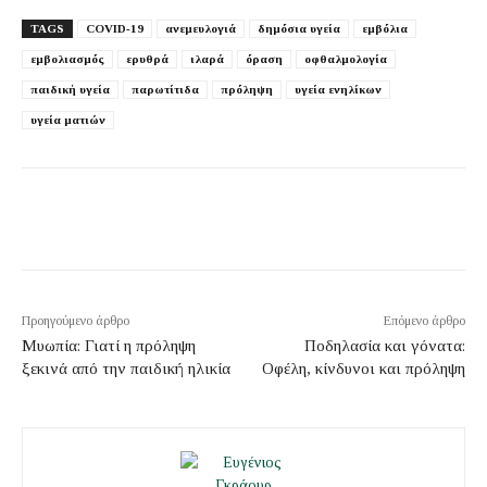
TAGS
COVID-19
ανεμευλογιά
δημόσια υγεία
εμβόλια
εμβολιασμός
ερυθρά
ιλαρά
όραση
οφθαλμολογία
παιδική υγεία
παρωτίτιδα
πρόληψη
υγεία ενηλίκων
υγεία ματιών
Προηγούμενο άρθρο
Επόμενο άρθρο
Μυωπία: Γιατί η πρόληψη
Ποδηλασία και γόνατα:
ξεκινά από την παιδική ηλικία
Οφέλη, κίνδυνοι και πρόληψη