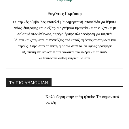
Ευγένιος Γκράουρ
Ο Ιατρικός Σύμβουλος αποτελεί μία ενημερωτική ιστοσελίδα για θέματα
υγείας, διατροφής και ευεξίας. Με γνώμονα την υγεία και το ευ ζην και με
σεβασμό στον άνθρωπο, παρέχει έγκυρη πληροφόρηση για ιατρικά
θέματα και ζητήματα, συνεντεύξεις από καταξιωμένους επιστήμονες και
ιατρούς. Χάρη στην πολυετή εμπειρία στον τομέα υγείας προσφέρει
αξιόπιστη ενημέρωση για τη γυναίκα, τον άνδρα και το παιδί
καλύπτοντας διεθνή ιατρικά θέματα.
ΤΑ ΠΙΟ ΔΗΜΟΦΙΛΉ
Κολύμβηση στην τρίτη ηλικία: Τα σημαντικά
οφέλη