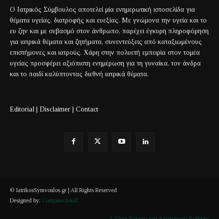
Ο Ιατρικός Σύμβουλος αποτελεί μία ενημερωτική ιστοσελίδα για
θέματα υγείας, διατροφής και ευεξίας. Με γνώμονα την υγεία και το
ευ ζην και με σεβασμό στον άνθρωπο, παρέχει έγκυρη πληροφόρηση
για ιατρικά θέματα και ζητήματα, συνεντεύξεις από καταξιωμένους
επιστήμονες και ιατρούς. Χάρη στην πολυετή εμπειρία στον τομέα
υγείας προσφέρει αξιόπιστη ενημέρωση για τη γυναίκα, τον άνδρα
και το παιδί καλύπτοντας διεθνή ιατρικά θέματα.
Editorial
|
Disclaimer
|
Contact
© IatrikosSymvoulos.gr | All Rights Reserved
Designed by:
Computech4all
⚠️ Όροι Χρήσης και Αποποίησης Ευθύνης