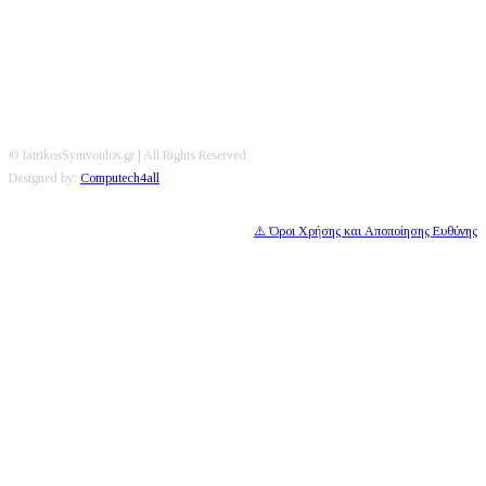
© IatrikosSymvoulos.gr | All Rights Reserved
Designed by:
Computech4all
⚠️ Όροι Χρήσης και Αποποίησης Ευθύνης