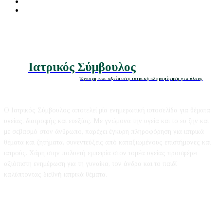
Διατροφή
Ομορφιά
Ιατρικός Σύμβουλος
Έγκυρη και αξιόπιστη ιατρική πληροφόρηση για όλους
Ο Ιατρικός Σύμβουλος αποτελεί μία ενημερωτική ιστοσελίδα για θέματα
υγείας, διατροφής και ευεξίας. Με γνώμονα την υγεία και το ευ ζην και
με σεβασμό στον άνθρωπο, παρέχει έγκυρη πληροφόρηση για ιατρικά
θέματα και ζητήματα, συνεντεύξεις από καταξιωμένους επιστήμονες και
ιατρούς. Χάρη στην πολυετή εμπειρία στον τομέα υγείας προσφέρει
αξιόπιστη ενημέρωση για τη γυναίκα, τον άνδρα και το παιδί
καλύπτοντας διεθνή ιατρικά θέματα.
Editorial
|
Disclaimer
|
Contact