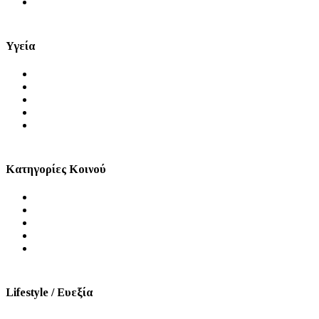
Videos
Υγεία
Θέματα Υγείας
Πρόληψη
Ψυχική Υγεία
Στοματική Υγεία
Σεξουαλική Υγεία
Κατηγορίες Κοινού
Άνδρας
Γυναίκα
Παιδί
Τρίτη Ηλικία
ΑμεΑ
Lifestyle / Ευεξία