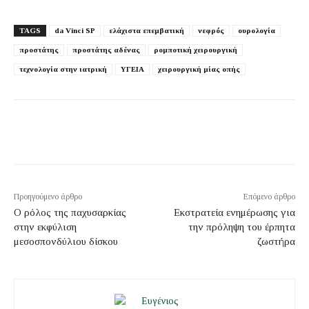
TAGS
da Vinci SP
ελάχιστα επεμβατική
νεφρός
ουρολογία
προστάτης
προστάτης αδένας
ρομποτική χειρουργική
τεχνολογία στην ιατρική
ΥΓΕΙΑ
χειρουργική μίας οπής
Προηγούμενο άρθρο
Επόμενο άρθρο
Ο ρόλος της παχυσαρκίας
Εκστρατεία ενημέρωσης για
στην εκφύλιση
την πρόληψη του έρπητα
μεσοσπονδύλιου δίσκου
ζωστήρα