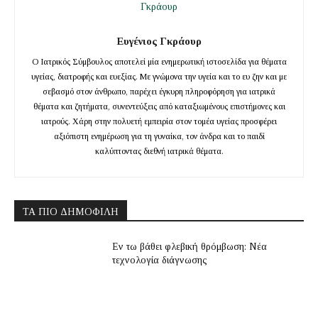
Ευγένιος Γκράουρ
Ο Ιατρικός Σύμβουλος αποτελεί μία ενημερωτική ιστοσελίδα για θέματα
υγείας, διατροφής και ευεξίας. Με γνώμονα την υγεία και το ευ ζην και με
σεβασμό στον άνθρωπο, παρέχει έγκυρη πληροφόρηση για ιατρικά
θέματα και ζητήματα, συνεντεύξεις από καταξιωμένους επιστήμονες και
ιατρούς. Χάρη στην πολυετή εμπειρία στον τομέα υγείας προσφέρει
αξιόπιστη ενημέρωση για τη γυναίκα, τον άνδρα και το παιδί
καλύπτοντας διεθνή ιατρικά θέματα.
ΤΑ ΠΙΟ ΔΗΜΟΦΙΛΉ
Εν τω βάθει φλεβική θρόμβωση: Νέα
τεχνολογία διάγνωσης