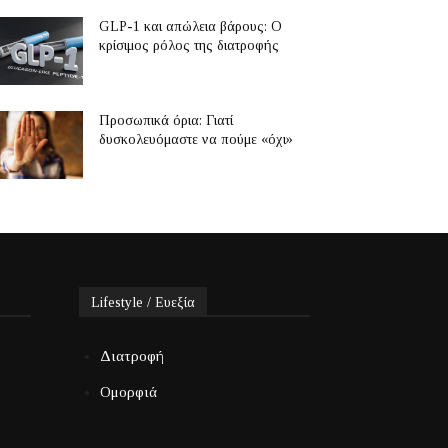
GLP-1 και απώλεια βάρους: Ο
κρίσιμος ρόλος της διατροφής
Προσωπικά όρια: Γιατί
δυσκολευόμαστε να πούμε «όχι»
Lifestyle / Ευεξία
Διατροφή
Ομορφιά