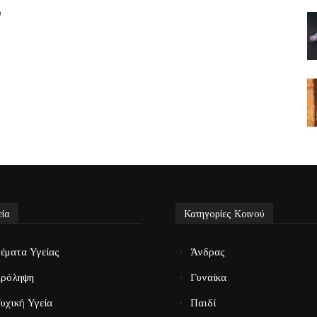
ο
εία
Κατηγορίες Κοινού
έματα Υγείας
Άνδρας
ρόληψη
Γυναίκα
υχική Υγεία
Παιδί