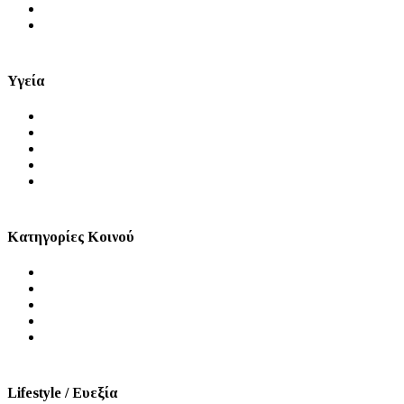
Μύθοι και Αλήθειες
Videos
Υγεία
Θέματα Υγείας
Πρόληψη
Ψυχική Υγεία
Στοματική Υγεία
Σεξουαλική Υγεία
Κατηγορίες Κοινού
Άνδρας
Γυναίκα
Παιδί
Τρίτη Ηλικία
ΑμεΑ
Lifestyle / Ευεξία