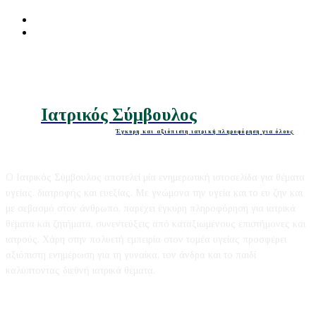
Διατροφή
Ομορφιά
Ιατρικός Σύμβουλος
Έγκυρη και αξιόπιστη ιατρική πληροφόρηση για όλους
Ο Ιατρικός Σύμβουλος αποτελεί μία ενημερωτική ιστοσελίδα για θέματα
υγείας, διατροφής και ευεξίας. Με γνώμονα την υγεία και το ευ ζην και
με σεβασμό στον άνθρωπο, παρέχει έγκυρη πληροφόρηση για ιατρικά
θέματα και ζητήματα, συνεντεύξεις από καταξιωμένους επιστήμονες και
ιατρούς. Χάρη στην πολυετή εμπειρία στον τομέα υγείας προσφέρει
αξιόπιστη ενημέρωση για τη γυναίκα, τον άνδρα και το παιδί
καλύπτοντας διεθνή ιατρικά θέματα.