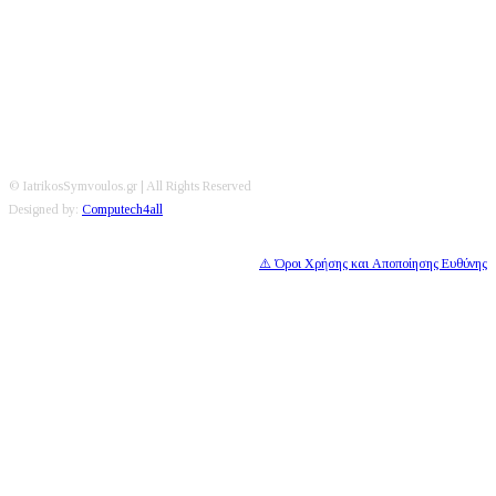
Editorial
|
Disclaimer
|
Contact
© IatrikosSymvoulos.gr | All Rights Reserved
Designed by:
Computech4all
⚠️ Όροι Χρήσης και Αποποίησης Ευθύνης