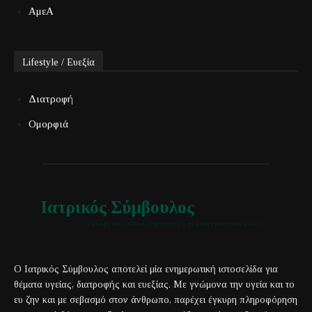
ΑμεΑ
Lifestyle / Ευεξία
Διατροφή
Ομορφιά
Ιατρικός Σύμβουλος
Έγκυρη και αξιόπιστη ιατρική πληροφόρηση για όλους
Ο Ιατρικός Σύμβουλος αποτελεί μία ενημερωτική ιστοσελίδα για
θέματα υγείας, διατροφής και ευεξίας. Με γνώμονα την υγεία και το
ευ ζην και με σεβασμό στον άνθρωπο, παρέχει έγκυρη πληροφόρηση