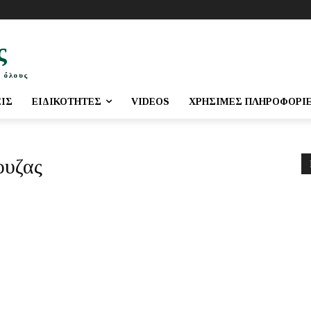
ς
 όλους
ΕΙΣ
ΕΙΔΙΚΌΤΗΤΕΣ
VIDEOS
ΧΡΉΣΙΜΕΣ ΠΛΗΡΟΦΟΡΊ
ουζας