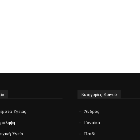
εία
Κατηγορίες Κοινού
έματα Υγείας
Άνδρας
ρόληψη
Γυναίκα
υχική Υγεία
Παιδί