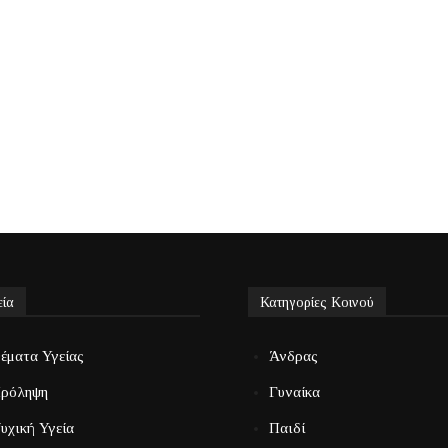
εία
Κατηγορίες Κοινού
έματα Υγείας
Άνδρας
ρόληψη
Γυναίκα
υχική Υγεία
Παιδί