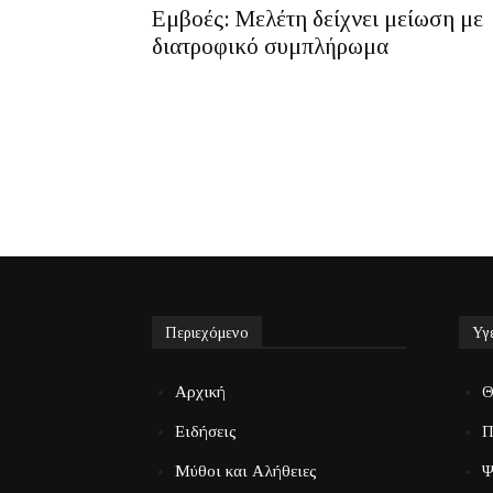
Εμβοές: Μελέτη δείχνει μείωση με
διατροφικό συμπλήρωμα
Περιεχόμενο
Υγ
Αρχική
Θ
Ειδήσεις
Π
Μύθοι και Αλήθειες
Ψ