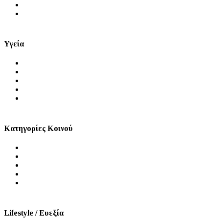
Μύθοι και Αλήθειες
Videos
Υγεία
Θέματα Υγείας
Πρόληψη
Ψυχική Υγεία
Στοματική Υγεία
Σεξουαλική Υγεία
Κατηγορίες Κοινού
Άνδρας
Γυναίκα
Παιδί
Τρίτη Ηλικία
ΑμεΑ
Lifestyle / Ευεξία