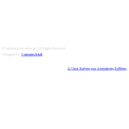
Editorial
|
Disclaimer
|
Contact
© IatrikosSymvoulos.gr | All Rights Reserved
Designed by:
Computech4all
⚠️ Όροι Χρήσης και Αποποίησης Ευθύνης