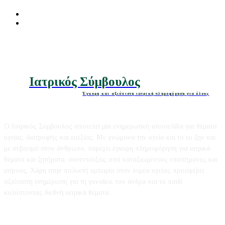
Διατροφή
Ομορφιά
Ιατρικός Σύμβουλος
Έγκυρη και αξιόπιστη ιατρική πληροφόρηση για όλους
Ο Ιατρικός Σύμβουλος αποτελεί μία ενημερωτική ιστοσελίδα για θέματα
υγείας, διατροφής και ευεξίας. Με γνώμονα την υγεία και το ευ ζην και
με σεβασμό στον άνθρωπο, παρέχει έγκυρη πληροφόρηση για ιατρικά
θέματα και ζητήματα, συνεντεύξεις από καταξιωμένους επιστήμονες και
ιατρούς. Χάρη στην πολυετή εμπειρία στον τομέα υγείας προσφέρει
αξιόπιστη ενημέρωση για τη γυναίκα, τον άνδρα και το παιδί
καλύπτοντας διεθνή ιατρικά θέματα.