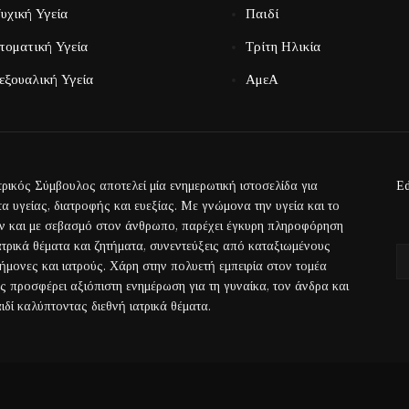
υχική Υγεία
Παιδί
τοματική Υγεία
Τρίτη Ηλικία
εξουαλική Υγεία
ΑμεΑ
τρικός Σύμβουλος αποτελεί μία ενημερωτική ιστοσελίδα για
Ed
α υγείας, διατροφής και ευεξίας. Με γνώμονα την υγεία και το
ην και με σεβασμό στον άνθρωπο, παρέχει έγκυρη πληροφόρηση
ιατρικά θέματα και ζητήματα, συνεντεύξεις από καταξιωμένους
τήμονες και ιατρούς. Χάρη στην πολυετή εμπειρία στον τομέα
ας προσφέρει αξιόπιστη ενημέρωση για τη γυναίκα, τον άνδρα και
ιδί καλύπτοντας διεθνή ιατρικά θέματα.