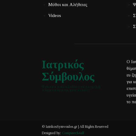
Μύθοι και Αλήθειες
Ψ
Videos
Σ
Σ
Ιατρικός
Ο Ια
θέματ
Σύμβουλος
ευ ζ
για 
Έγκυρη και αξιόπιστη ιατρική
επισ
πληροφόρηση για όλους
υγεί
το πα
© IatrikosSymvoulos.gr | All Rights Reserved
Designed by:
Computech4all