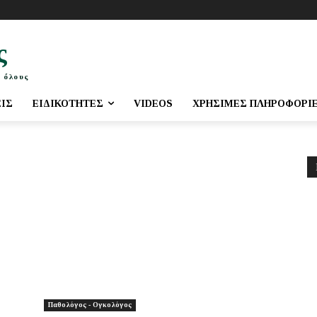
ς
 όλους
ΕΙΣ
ΕΙΔΙΚΌΤΗΤΕΣ
VIDEOS
ΧΡΉΣΙΜΕΣ ΠΛΗΡΟΦΟΡΊ
Παθολόγος - Ογκολόγος