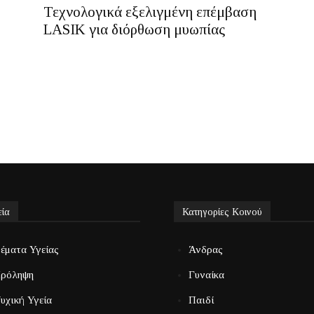
Τεχνολογικά εξελιγμένη επέμβαση
LASIK για διόρθωση μυωπίας
εία
Κατηγορίες Κοινού
έματα Υγείας
Άνδρας
ρόληψη
Γυναίκα
υχική Υγεία
Παιδί