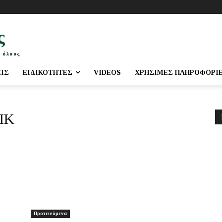
ς
 όλους
ΕΙΣ
ΕΙΔΙΚΌΤΗΤΕΣ
VIDEOS
ΧΡΉΣΙΜΕΣ ΠΛΗΡΟΦΟΡΊ
SIK
Προτεινόμενα