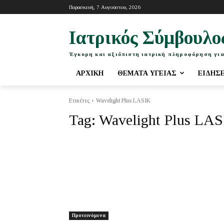
Παρασκευή, 7 Αυγούστου, 2026
Ιατρικός Σύμβουλο
Έγκυρη και αξιόπιστη ιατρική πληροφόρηση για
ΑΡΧΙΚΉ
ΘΈΜΑΤΑ ΥΓΕΊΑΣ
ΕΙΔΉΣ
Ετικέτες
Wavelight Plus LASIK
Tag:
Wavelight Plus LA
Προτεινόμενα