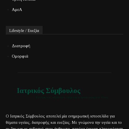
ΑμεΑ
Lifestyle / Ευεξία
Διατροφή
Ομορφιά
Ιατρικός Σύμβουλος
Έγκυρη και αξιόπιστη ιατρική πληροφόρηση για όλους
Ο Ιατρικός Σύμβουλος αποτελεί μία ενημερωτική ιστοσελίδα για
θέματα υγείας, διατροφής και ευεξίας. Με γνώμονα την υγεία και το
ευ ζην και με σεβασμό στον άνθρωπο, παρέχει έγκυρη πληροφόρηση