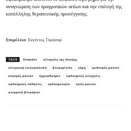
αναγνώριση των πραγματικών αιτίων και την επιλογή της
κατάλληλης θεραπευτικής προσέγγισης.
Επιμέλεια
: Ευγένιος Γκράουρ
TAGS
Demodex
αλλεργίες της άνοιξης
αλλεργική επιπεφυκίτιδα
βλεφαρίτιδα
γύρη
ερεθισμός ματιών
κνησμός ματιών
ξηροφθαλμία
οφθαλμικές αλλεργίες
οφθαλμικές παθήσεις
οφθαλμολογία
υγεία ματιών
φλεγμονή βλεφάρων