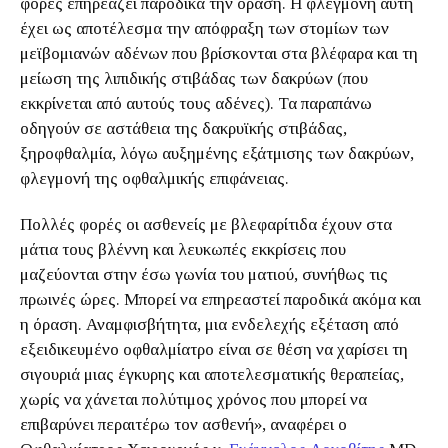
φορές επηρεάζει παροδικά την όραση. Η φλεγμονή αυτή
έχει ως αποτέλεσμα την απόφραξη των στομίων των
μεϊβομιανών αδένων που βρίσκονται στα βλέφαρα και τη
μείωση της λιπιδικής στιβάδας των δακρύων (που
εκκρίνεται από αυτούς τους αδένες). Τα παραπάνω
οδηγούν σε αστάθεια της δακρυϊκής στιβάδας,
ξηροφθαλμία, λόγω αυξημένης εξάτμισης των δακρύων,
φλεγμονή της οφθαλμικής επιφάνειας.
Πολλές φορές οι ασθενείς με βλεφαρίτιδα έχουν στα
μάτια τους βλέννη και λευκωπές εκκρίσεις που
μαζεύονται στην έσω γωνία του ματιού, συνήθως τις
πρωινές ώρες. Μπορεί να επηρεαστεί παροδικά ακόμα και
η όραση. Αναμφισβήτητα, μια ενδελεχής εξέταση από
εξειδικευμένο οφθαλμίατρο είναι σε θέση να χαρίσει τη
σιγουριά μιας έγκυρης και αποτελεσματικής θεραπείας,
χωρίς να χάνεται πολύτιμος χρόνος που μπορεί να
επιβαρύνει περαιτέρω τον ασθενή», αναφέρει ο