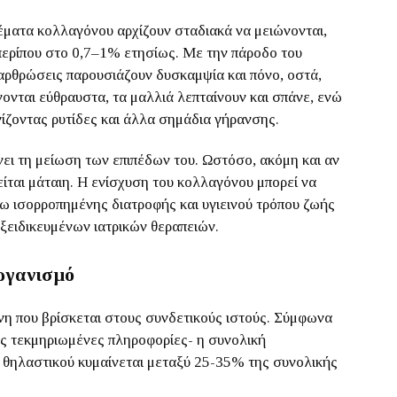
έματα κολλαγόνου αρχίζουν σταδιακά να μειώνονται,
περίπου στο 0,7–1% ετησίως. Με την πάροδο του
ι αρθρώσεις παρουσιάζουν δυσκαμψία και πόνο, οστά,
νονται εύθραυστα, τα μαλλιά λεπταίνουν και σπάνε, ενώ
νίζοντας ρυτίδες και άλλα σημάδια γήρανσης.
ει τη μείωση των επιπέδων του. Ωστόσο, ακόμη και αν
ίται μάταιη. Η ενίσχυση του κολλαγόνου μπορεί να
ω ισορροπημένης διατροφής και υγιεινού τρόπου ζωής
ειδικευμένων ιατρικών θεραπειών.
ργανισμό
νη που βρίσκεται στους συνδετικούς ιστούς. Σύμφωνα
μες τεκμηριωμένες πληροφορίες- η συνολική
 θηλαστικού κυμαίνεται μεταξύ 25-35% της συνολικής