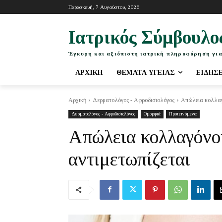
Παρασκευή, 7 Αυγούστου, 2026
Ιατρικός Σύμβουλο
Έγκυρη και αξιόπιστη ιατρική πληροφόρηση για
ΑΡΧΙΚΉ
ΘΈΜΑΤΑ ΥΓΕΊΑΣ
ΕΙΔΉΣ
Αρχική
Δερματολόγος - Αφροδισιολόγος
Απώλεια κολλαγό
Δερματολόγος - Αφροδισιολόγος
Ομορφιά
Προτεινόμενα
Απώλεια κολλαγόνου
αντιμετωπίζεται