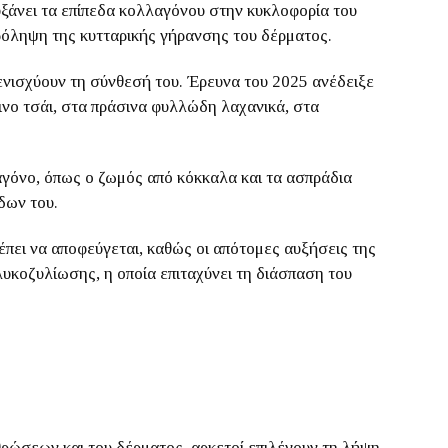
υξάνει τα επίπεδα κολλαγόνου στην κυκλοφορία του
ρόληψη της κυτταρικής γήρανσης του δέρματος.
ενισχύουν τη σύνθεσή του. Έρευνα του 2025 ανέδειξε
ινο τσάι, στα πράσινα φυλλώδη λαχανικά, στα
αγόνο, όπως ο ζωμός από κόκκαλα και τα ασπράδια
δων του.
πει να αποφεύγεται, καθώς οι απότομες αυξήσεις της
λυκοζυλίωσης, η οποία επιταχύνει τη διάσπαση του
ρώσεων και του δέρματος, αρκετοί επιλέγουν τη λήψη