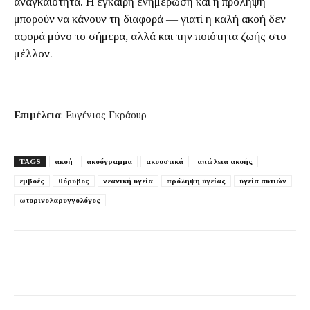
αναγκαιότητα. Η έγκαιρη ενημέρωση και η πρόληψη
μπορούν να κάνουν τη διαφορά — γιατί η καλή ακοή δεν
αφορά μόνο το σήμερα, αλλά και την ποιότητα ζωής στο
μέλλον.
Επιμέλεια
: Ευγένιος Γκράουρ
TAGS
ακοή
ακοόγραμμα
ακουστικά
απώλεια ακοής
εμβοές
θόρυβος
νεανική υγεία
πρόληψη υγείας
υγεία αυτιών
ωτορινολαρυγγολόγος