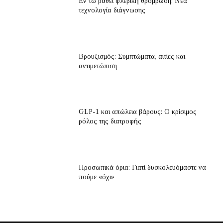
Εν τω βάθει φλεβική θρόμβωση: Νέα
τεχνολογία διάγνωσης
Βρουξισμός: Συμπτώματα, αιτίες και
αντιμετώπιση
GLP-1 και απώλεια βάρους: Ο κρίσιμος
ρόλος της διατροφής
Προσωπικά όρια: Γιατί δυσκολευόμαστε να
πούμε «όχι»