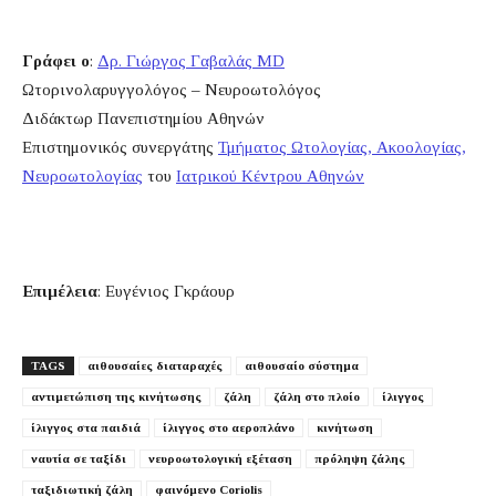
Γράφει ο
:
Δρ. Γιώργος Γαβαλάς MD
Ωτορινολαρυγγολόγος – Νευροωτολόγος
Διδάκτωρ Πανεπιστημίου Αθηνών
Επιστημονικός συνεργάτης
Τμήματος Ωτολογίας, Ακοολογίας,
Νευροωτολογίας
του
Ιατρικού Κέντρου Αθηνών
Επιμέλεια
: Ευγένιος Γκράουρ
TAGS
αιθουσαίες διαταραχές
αιθουσαίο σύστημα
αντιμετώπιση της κινήτωσης
ζάλη
ζάλη στο πλοίο
ίλιγγος
ίλιγγος στα παιδιά
ίλιγγος στο αεροπλάνο
κινήτωση
ναυτία σε ταξίδι
νευροωτολογική εξέταση
πρόληψη ζάλης
ταξιδιωτική ζάλη
φαινόμενο Coriolis