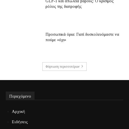
GLP-1 και απώλεια βάρους: Ο κρίσιμος
ρόλος της διατροφής
Προσωπικά όρια: Γιατί δυσκολευόμαστε να
πούμε «όχι»
Φόρτωση περισσοτέρων
Περιεχόμενο
Αρχική
Ειδήσεις