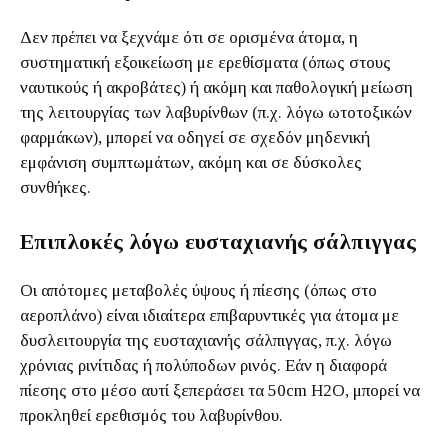
Δεν πρέπει να ξεχνάμε ότι σε ορισμένα άτομα, η
συστηματική εξοικείωση με ερεθίσματα (όπως στους
ναυτικούς ή ακροβάτες) ή ακόμη και παθολογική μείωση
της λειτουργίας των λαβυρίνθων (π.χ. λόγω ωτοτοξικών
φαρμάκων), μπορεί να οδηγεί σε σχεδόν μηδενική
εμφάνιση συμπτωμάτων, ακόμη και σε δύσκολες
συνθήκες.
Επιπλοκές λόγω ευσταχιανής σάλπιγγας
Οι απότομες μεταβολές ύψους ή πίεσης (όπως στο
αεροπλάνο) είναι ιδιαίτερα επιβαρυντικές για άτομα με
δυσλειτουργία της ευσταχιανής σάλπιγγας, π.χ. λόγω
χρόνιας ρινίτιδας ή πολύποδων ρινός. Εάν η διαφορά
πίεσης στο μέσο αυτί ξεπεράσει τα 50cm H2O, μπορεί να
προκληθεί ερεθισμός του λαβυρίνθου.