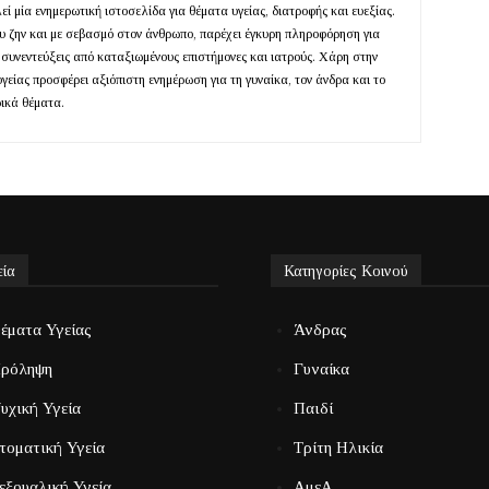
ί μία ενημερωτική ιστοσελίδα για θέματα υγείας, διατροφής και ευεξίας.
ευ ζην και με σεβασμό στον άνθρωπο, παρέχει έγκυρη πληροφόρηση για
 συνεντεύξεις από καταξιωμένους επιστήμονες και ιατρούς. Χάρη στην
υγείας προσφέρει αξιόπιστη ενημέρωση για τη γυναίκα, τον άνδρα και το
ρικά θέματα.
εία
Κατηγορίες Κοινού
έματα Υγείας
Άνδρας
ρόληψη
Γυναίκα
υχική Υγεία
Παιδί
τοματική Υγεία
Τρίτη Ηλικία
εξουαλική Υγεία
ΑμεΑ