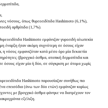
ερματίτιδα,
α,
ιες νόσους, όπως θυρεοειδίτιδα Hashimoto (6,1%),
τοειδή αρθρίτιδα (1,7%).
 θυρεοειδίτιδα Hashimoto εμφάνιζαν γυροειδή αλωπεκία
ώιμη έναρξη ήταν ακόμη συχνότερη σε όσους είχαν
, η νόσος εμφανιζόταν κατά μέσο όρο μία δεκαετία
σηρότητες (βρογχικό άσθμα, ατοπική δερματίτιδα και
 σε όσους είχαν μία ή δύο, σε σύγκριση με άτομα χωρίς
θυρεοειδίτιδα Hashimoto παρουσίαζαν συνήθως πιο
να επεισόδια (άνω των δύο ετών) εμφάνιζαν κυρίως
πάσχοντες με βρογχικό άσθμα φάνηκε να διατρέχουν τον
μακροχρόνια εξέλιξη.