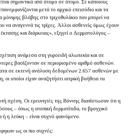
είται σημαντικά από άτομο σε άτομο. Σε κάποιους
ανεμφανίζονται μετά το αρχικό επεισόδιο και τα
α μόνιμης βλάβης στο τριχοθυλάκιο που μπορεί να
υ να αναγεννά τις τρίχες. Άλλοι ασθενείς όμως έχουν
έκτασης και διάρκειας», εξηγεί ο Δερματολόγος –
σχέτιση ανάμεσα στη γυροειδή αλωπεκία και σε
τερες βασίζονταν σε περιορισμένο αριθμό ασθενών.
ατα σε εκτενή ανάλυση δεδομένων 2.657 ασθενών με
 οι οποίοι είχαν αναζητήσει ιατρική βοήθεια τα
τή σχέση. Οι ερευνητές της Βόννης διαπίστωσαν ότι η
σους – όπως η ατοπική δερματίτιδα, το βρογχικό
α ή η λεύκη – είναι συχνό φαινόμενο.
άφηκαν ως οι πιο συχνές: