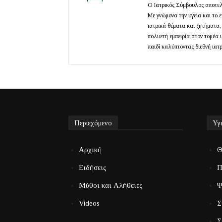
Ο Ιατρικός Σύμβουλος αποτελε
Με γνώμονα την υγεία και το 
ιατρικά θέματα και ζητήματα,
πολυετή εμπειρία στον τομέα 
παιδί καλύπτοντας διεθνή ιατ
Περιεχόμενο
Υγ
Αρχική
Θ
Ειδήσεις
Π
Μύθοι και Αλήθειες
Ψ
Videos
Σ
Σ