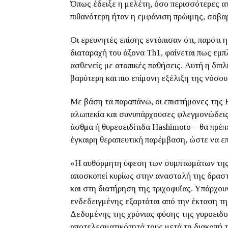
Όπως έδειξε η μελέτη, όσο περισσότερες α
πιθανότερη ήταν η εμφάνιση πρώιμης, σοβαρ
Οι ερευνητές επίσης εντόπισαν ότι, παρότι
διαταραχή του άξονα Th1, φαίνεται πως εμπλ
ασθενείς με ατοπικές παθήσεις. Αυτή η διπ
βαρύτερη και πιο επίμονη εξέλιξη της νόσου
Με βάση τα παραπάνω, οι επιστήμονες της Β
αλωπεκία και συνυπάρχουσες φλεγμονώδεις 
άσθμα ή θυρεοειδίτιδα Hashimoto – θα πρέ
έγκαιρη θεραπευτική παρέμβαση, ώστε να επ
«Η αυθόρμητη ύφεση των συμπτωμάτων της 
αποσκοπεί κυρίως στην αναστολή της δραστ
και στη διατήρηση της τριχοφυΐας. Υπάρχου
ενδεδειγμένης εξαρτάται από την έκταση τη
Δεδομένης της χρόνιας φύσης της γυροειδο
αποτελεσματικότητά τους μετά τη διακοπή τ