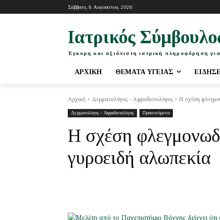
Σάββατο, 8 Αυγούστου, 2026
Ιατρικός Σύμβουλο
Έγκυρη και αξιόπιστη ιατρική πληροφόρηση για
ΑΡΧΙΚΉ
ΘΈΜΑΤΑ ΥΓΕΊΑΣ
ΕΙΔΉΣ
Αρχική
Δερματολόγος - Αφροδισιολόγος
Η σχέση φλεγμο
Δερματολόγος - Αφροδισιολόγος
Προτεινόμενα
Η σχέση φλεγμονωδ
γυροειδή αλωπεκία