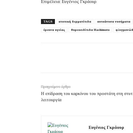
Επιμέλεια: Ευγένιος Γκράουρ
TAGS
ατοπική δερματίτιδα
αυτοάνοσα νοσήματα
έρευνα υγείας
θυρεοειδίτιδα Hashimoto
φλεγμονώδ
Προηγούμενο άρθρο
Η επίδραση του καρκίνου του προστάτη στη στυτ
λειτουργία
Ευγένιος Γκράουρ