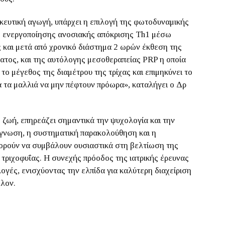
κευτική αγωγή, υπάρχει η επιλογή της φωτοδυναμικής
της ενεργοποίησης ανοσιακής απόκρισης Τh1 μέσω
και μετά από χρονικό διάστημα 2 ωρών έκθεση της
ατος, και της αυτόλογης μεσοθεραπείας PRP η οποία
ο μέγεθος της διαμέτρου της τρίχας και επιμηκύνει το
α τα μαλλιά να μην πέφτουν πρόωρα», καταλήγει ο Δρ
η ζωή, επηρεάζει σημαντικά την ψυχολογία και την
άγνωση, η συστηματική παρακολούθηση και η
ορούν να συμβάλουν ουσιαστικά στη βελτίωση της
τριχοφυΐας. Η συνεχής πρόοδος της ιατρικής έρευνας
ογές, ενισχύοντας την ελπίδα για καλύτερη διαχείριση
λλον.