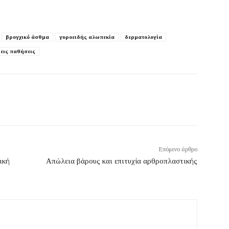
βρογχικό άσθμα
γυροειδής αλωπεκία
δερματολογία
εις παθήσεις
Επόμενο άρθρο
ική
Απώλεια βάρους και επιτυχία αρθροπλαστικής