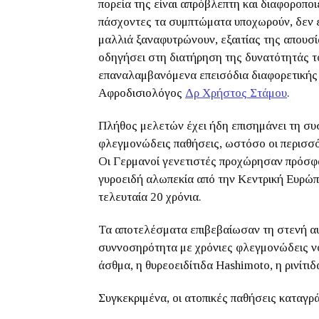
πορεία της είναι απρόβλεπτη και διαφοροποι
πάσχοντες τα συμπτώματα υποχωρούν, δεν επ
μαλλιά ξαναφυτρώνουν, εξαιτίας της απουσί
οδηγήσει στη διατήρηση της δυνατότητάς το
επαναλαμβανόμενα επεισόδια διαφορετικής 
Αφροδισιολόγος
Δρ Χρήστος Στάμου
.
Πλήθος μελετών έχει ήδη επισημάνει τη συ
φλεγμονώδεις παθήσεις, ωστόσο οι περισσό
Οι Γερμανοί γενετιστές προχώρησαν πρόσφ
γυροειδή αλωπεκία από την Κεντρική Ευρώπη,
τελευταία 20 χρόνια.
Τα αποτελέσματα επιβεβαίωσαν τη στενή αυ
συννοσηρότητα με χρόνιες φλεγμονώδεις νό
άσθμα, η θυρεοειδίτιδα Hashimoto, η ρινίτιδ
Συγκεκριμένα, οι ατοπικές παθήσεις καταγρ