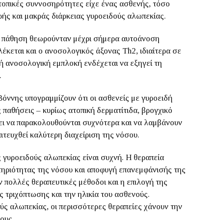
τοπικές συννοσηρότητες είχε ένας ασθενής, τόσο
ής και μακράς διάρκειας γυροειδούς αλωπεκίας.
 η πάθηση θεωρούνταν μέχρι σήμερα αυτοάνοση
έκεται και ο ανοσολογικός άξονας Th2, ιδιαίτερα σε
λή ανοσολογική εμπλοκή ενδέχεται να εξηγεί τη
.
όννης υπογραμμίζουν ότι οι ασθενείς με γυροειδή
παθήσεις – κυρίως ατοπική δερματίτιδα, βρογχικό
πει να παρακολουθούνται συχνότερα και να λαμβάνουν
ιτευχθεί καλύτερη διαχείριση της νόσου.
γυροειδούς αλωπεκίας είναι συχνή. Η θεραπεία
ηριότητας της νόσου και αποφυγή επανεμφάνισής της
ν πολλές θεραπευτικές μέθοδοι και η επιλογή της
ς τριχόπτωσης και την ηλικία του ασθενούς.
ύς αλωπεκίας, οι περισσότερες θεραπείες χάνουν την
ους.