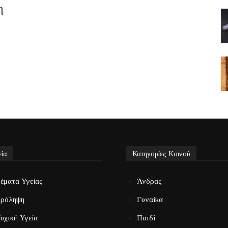
η
εία
Κατηγορίες Κοινού
έματα Υγείας
Άνδρας
ρόληψη
Γυναίκα
υχική Υγεία
Παιδί