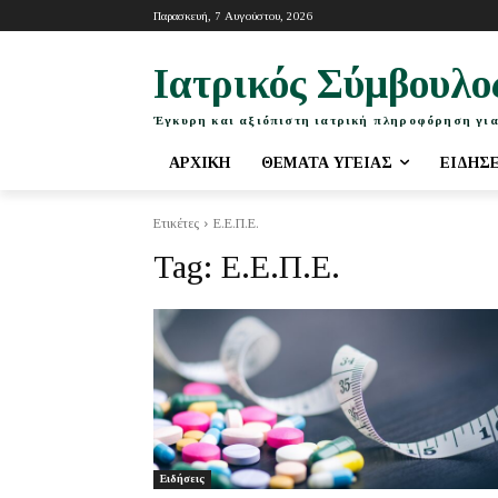
Παρασκευή, 7 Αυγούστου, 2026
Ιατρικός Σύμβουλο
Έγκυρη και αξιόπιστη ιατρική πληροφόρηση για
ΑΡΧΙΚΉ
ΘΈΜΑΤΑ ΥΓΕΊΑΣ
ΕΙΔΉΣ
Ετικέτες
Ε.Ε.Π.Ε.
Tag:
Ε.Ε.Π.Ε.
Ειδήσεις