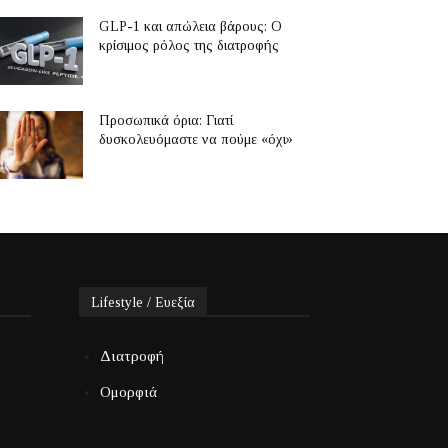
GLP-1 και απώλεια βάρους: Ο
κρίσιμος ρόλος της διατροφής
Προσωπικά όρια: Γιατί
δυσκολευόμαστε να πούμε «όχι»
Lifestyle / Ευεξία
Διατροφή
Ομορφιά