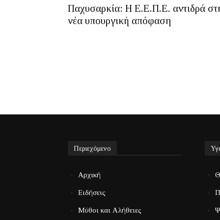
Παχυσαρκία: Η Ε.Ε.Π.Ε. αντιδρά στ
νέα υπουργική απόφαση
Περιεχόμενο
Υγ
Αρχική
Θ
Ειδήσεις
Π
Μύθοι και Αλήθειες
Ψ