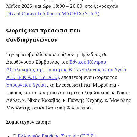
Μαΐου 2025, και ώρα 18:00 – 20:00, στο ξενοδοχείο
Divani Caravel (Αίθουσα MACEDONIA A)
.
Φορείς και πρόσωπα που
συνδιοργανώνουν
Την πρωτοβουλία υποστηρίζουν η Πρόεδρος &
Διευθύνουσα Σύμβουλος του
Εθνικού Κέντρου
Αξιολόγησης της Ποιότητας & Τεχνολογίας στην Υγεία
Α.Ε. (Ε.Κ.Α.Π.Τ.Υ. Α.Ε.)
, εποπτευόμενου φορέα του
Υπουργείου Υγείας
, κα Ελευθερία (Ρίτα) Μωραϊτάκη-
Πικρού, και τα μέλη του Διοικητικού Συμβουλίου: κ. Νίκος
Δέδες, κ. Νίκος Κακαβάς, κ. Γιάννης Κεχρής, κ. Μανώλης
Μιγαδάκης και κα Βασιλική Φιλιππάτου.
Συμμετέχουν επίσης:
Ο
Ελληνικός Ερυθρός Σταυρός (Ε.Ε.Σ.)