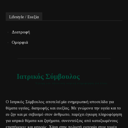
Lifestyle / Ευεξία
Διατροφή
Ομορφιά
Ιατρικός Σύμβουλος
Έγκυρη και αξιόπιστη ιατρική πληροφόρηση για όλους
Ο Ιατρικός Σύμβουλος αποτελεί μία ενημερωτική ιστοσελίδα για
θέματα υγείας, διατροφής και ευεξίας. Με γνώμονα την υγεία και το
ευ ζην και με σεβασμό στον άνθρωπο, παρέχει έγκυρη πληροφόρηση
για ιατρικά θέματα και ζητήματα, συνεντεύξεις από καταξιωμένους
επιστήμονες και ιατρούς. Χάρη στην πολυετή εμπειρία στον τομέα