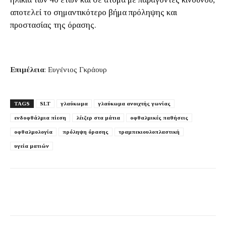
αποτελεί το σημαντικότερο βήμα πρόληψης και
προστασίας της όρασης.
Επιμέλεια
: Ευγένιος Γκράουρ
TAGS
SLT
γλαύκωμα
γλαύκωμα ανοιχτής γωνίας
ενδοφθάλμια πίεση
λέιζερ στα μάτια
οφθαλμικές παθήσεις
οφθαλμολογία
πρόληψη όρασης
τραμπεκιουλοπλαστική
υγεία ματιών