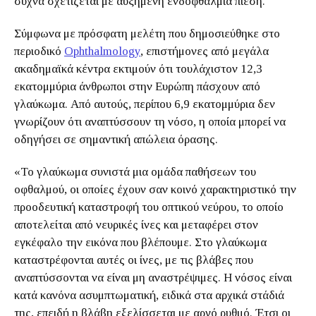
συχνά σχετίζεται με αυξημένη ενδοφθάλμια πίεση.
Σύμφωνα με πρόσφατη μελέτη που δημοσιεύθηκε στο
περιοδικό
Ophthalmology
, επιστήμονες από μεγάλα
ακαδημαϊκά κέντρα εκτιμούν ότι τουλάχιστον 12,3
εκατομμύρια άνθρωποι στην Ευρώπη πάσχουν από
γλαύκωμα. Από αυτούς, περίπου 6,9 εκατομμύρια δεν
γνωρίζουν ότι αναπτύσσουν τη νόσο, η οποία μπορεί να
οδηγήσει σε σημαντική απώλεια όρασης.
«Το γλαύκωμα συνιστά μια ομάδα παθήσεων του
οφθαλμού, οι οποίες έχουν σαν κοινό χαρακτηριστικό την
προοδευτική καταστροφή του οπτικού νεύρου, το οποίο
αποτελείται από νευρικές ίνες και μεταφέρει στον
εγκέφαλο την εικόνα που βλέπουμε. Στο γλαύκωμα
καταστρέφονται αυτές οι ίνες, με τις βλάβες που
αναπτύσσονται να είναι μη αναστρέψιμες. Η νόσος είναι
κατά κανόνα ασυμπτωματική, ειδικά στα αρχικά στάδιά
της, επειδή η βλάβη εξελίσσεται με αργό ρυθμό. Έτσι οι