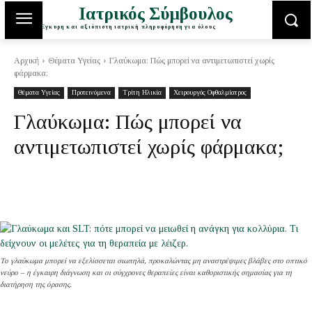
Ιατρικός Σύμβουλος
Έγκυρη και αξιόπιστη ιατρική πληροφόρηση για όλους
Αρχική
Θέματα Υγείας
Γλαύκωμα: Πώς μπορεί να αντιμετωπιστεί χωρίς
φάρμακα;
Θέματα Υγείας
Προτεινόμενα
Τρίτη Ηλικία
Χειρουργός Οφθαλμίατρος
Γλαύκωμα: Πώς μπορεί να
αντιμετωπιστεί χωρίς φάρμακα;
Το γλαύκωμα μπορεί να εξελίσσεται σιωπηλά, προκαλώντας μη αναστρέψιμες βλάβες στο οπτικό
νεύρο – η έγκαιρη διάγνωση και οι σύγχρονες θεραπείες είναι καθοριστικής σημασίας για τη
διατήρηση της όρασης.