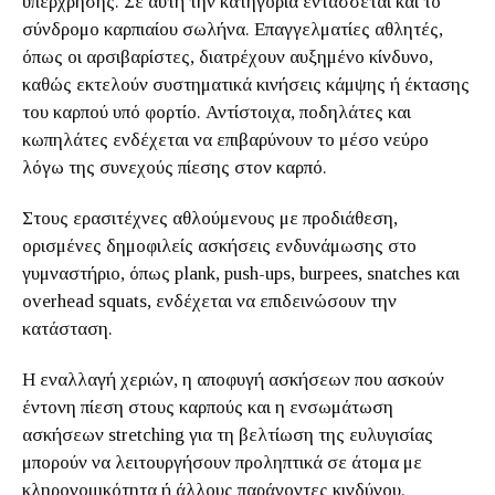
υπέρχρησης. Σε αυτή την κατηγορία εντάσσεται και το
σύνδρομο καρπιαίου σωλήνα. Επαγγελματίες αθλητές,
όπως οι αρσιβαρίστες, διατρέχουν αυξημένο κίνδυνο,
καθώς εκτελούν συστηματικά κινήσεις κάμψης ή έκτασης
του καρπού υπό φορτίο. Αντίστοιχα, ποδηλάτες και
κωπηλάτες ενδέχεται να επιβαρύνουν το μέσο νεύρο
λόγω της συνεχούς πίεσης στον καρπό.
Στους ερασιτέχνες αθλούμενους με προδιάθεση,
ορισμένες δημοφιλείς ασκήσεις ενδυνάμωσης στο
γυμναστήριο, όπως plank, push-ups, burpees, snatches και
overhead squats, ενδέχεται να επιδεινώσουν την
κατάσταση.
Η εναλλαγή χεριών, η αποφυγή ασκήσεων που ασκούν
έντονη πίεση στους καρπούς και η ενσωμάτωση
ασκήσεων stretching για τη βελτίωση της ευλυγισίας
μπορούν να λειτουργήσουν προληπτικά σε άτομα με
κληρονομικότητα ή άλλους παράγοντες κινδύνου.