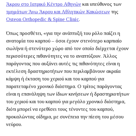
Άκρου στο Ιατρικό Κέντρο Αθηνών
και υπεύθυνος των
τμημάτων Άνω Άκρου και Αθλητικών Κακώσεων
της
Osteon Orthopedic & Spine Clinic
.
Όπως προσθέτει, «για την ανάπτυξή του ρόλο παίζει η
ανατομία του καρπού – όσοι έχουν στενότερο καρπιαίο
σωλήνα ή στενότερο χώρο από τον οποίο διέρχεται έχουν
περισσότερες πιθανότητες να το αναπτύξουν. Άλλος
παράγοντας που αυξάνει αυτές τις πιθανότητες είναι η
εκτέλεση δραστηριοτήτων που περιλαμβάνουν ακραία
κάμψη ή έκταση του χεριού και του καρπού για
παρατεταμένο χρονικό διάστημα. Ο τρίτος παράγοντας
είναι η επανάληψη των ίδιων κινήσεων ή δραστηριοτήτων
του χεριού και του καρπού για μεγάλο χρονικό διάστημα,
διότι μπορεί να ερεθίσει τους τένοντες του καρπού,
προκαλώντας οίδημα, με συνέπεια την πίεση του μέσου
νεύρου.