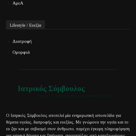
ΑμεΑ
Lifestyle / Ευεξία
Διατροφή
Ομορφιά
Ιατρικός Σύμβουλος
Έγκυρη και αξιόπιστη ιατρική πληροφόρηση για όλους
Ο Ιατρικός Σύμβουλος αποτελεί μία ενημερωτική ιστοσελίδα για
θέματα υγείας, διατροφής και ευεξίας. Με γνώμονα την υγεία και το
ευ ζην και με σεβασμό στον άνθρωπο, παρέχει έγκυρη πληροφόρηση
για ιατρικά θέματα και ζητήματα, συνεντεύξεις από καταξιωμένους