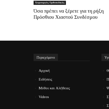
Χειρουργός Ορθοπεδικός
Όσα πρέπει να ξέρετε για τη ρήξη
Πρόσθιου Χιαστού Συνδέσμου
Περιεχόμενο
Υγ
Αρχική
Θ
Ειδήσεις
Π
Μύθοι και Αλήθειες
Ψ
Videos
Σ
Σ