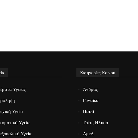
εία
Κατηγορίες Κοινού
έματα Υγείας
Άνδρας
ρόληψη
Γυναίκα
υχική Υγεία
Παιδί
τοματική Υγεία
Τρίτη Ηλικία
εξουαλική Υγεία
ΑμεΑ